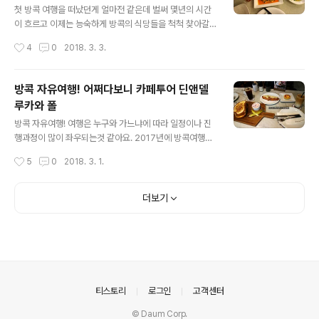
참고하세요. Feuang Nara ร้านอาหารไทยเฟื่องนรา ถ
첫 방콕 여행을 떠났던게 얼마전 같은데 벌써 몇년의 시간
นน นราธิวาส3 영업시간은 오전 11시부터 오후 11시까
이 흐르고 이제는 능숙하게 방콕의 식당들을 척척 찾아갈
지 메뉴판, 대부분의 가격은 100-200바트 사이, 방콕의
수 있게 되었어요. 오늘 소개해 드리는 쏨분 씨푸드는 ( So
작성시간
4
0
2018. 3. 3.
길거리 식당들의 가격에 비하면 조금 비싸게..
mboon Seafood - 솜분씨푸드 ) 제가 방콕을 처음 갔던
때, 방콕 도착하자마자 찾아갔던 식당이에요. 뿌빳뽕커리
로 유명한 이 곳은...혼자 가기에는 약간 부담되는 가격 때
방콕 자유여행! 어쩌다보니 카페투어 딘앤델
문에 ( 뿌빳퐁커리 하나에 380바트 ) 그 뒤로는 주로 쏜통
루카와 폴
포차나를 갔었는데, 지난번 쏜통포차나에서 어이없는 일들
글 내용
을 당한뒤로 이번에는 다시 쏨분씨푸드로 다녀왔어요. 쏜
방콕 자유여행! 여행은 누구와 가느냐에 따라 일정이나 진
통포차나 분노의 후기!! 혹시 모르니 아래의 글을 읽어보시
행과정이 많이 좌우되는것 같아요. 2017년에 방콕여행을
고 현지에서 어이없는 상황이 발생하지 않도록 꼭 주의하
두번 다녀오게 되었는데 한번은 고등학교때부터 친구인 친
작성시간
5
0
2018. 3. 1.
세요! http://dktladl.tistory.com/615 제가 갔던 쏨분씨
한친구와 함께, 한번은 휘트니스 같이 다니는 회원님이랑
푸..
다녀오게 되었어요. 제가 홍콩과 방콕 여행을 종종 가다보
니 그분이 방콕 꼭 가보고 싶다 하셔서 마침 둘 다 시간이
더보기
맞는때가 있어 같이 갔었거든요. 이분은 카페를 좋아하시
는 분이라 이번여행은 하루 한번 카페를 들리게 되었어요.
그래서 이번글의 제목을 어쩌다보니 카페투어로 정했습니
다. 그분과 갔었던 다른 두곳의 카페는 아래의 각 후기를 참
고해 주세요. http://dktladl.tistory.com/665 http://d
ktladl.tistory.com/695 첫번째로 소개해 드리는곳은
의안내
티스토리
로그인
고객센터
딘..
© Daum Corp.