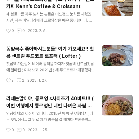
콕편에 나오고 미슐랭가이드에 실리게 되면서 그 유명세를
커피 Kenn’s Coffee & Croissant
달리하게 됨. ​ 다른 하나는 바로 노스이스트 노스이스트 경
글 내용
우 약간 애매한것이 원래도 맛집으로 유명했지만 예전에는
제 블로그를 자주 보시는 분들은 어느정도 눈치를 채셨겠
이 정도 까지는 아니었어요 점심시간에 가면 근처 직장인
지만, 저는 바닐라라떼와 크로와상을 매우 좋아합니다. 거
들도 식사하러 많이 오시고 방콕에 거주하는것 같은 가족
의 이 조합으로 아침으로 먹는 편이고, 여행지를 가게 되면
작성시간
0
0
2023. 2. 6.
단위 손님들도 많았으나!!! 가기전에 검색해 본 최신 후기로
그 도시이름 + 바닐라라떼, 혹은 도시이름 + 크로와상 조
는 식당에서 밥먹고 있는 사람들 100%..
합으로 글을 검색해서 카페를 가곤 합니다. 오늘 소개해 드
리는 켄즈커피 ( Kenn’s Coffee & Croissant )도 그렇
똠얌국수 좋아하시는분들! 여기 가보세요!! 칫
게 방문을 하게 되었는데 결론부터 이야기 하자면 호텔 조
롬 센트럴 푸드코트 로프터 ( Lofter )
식당에서 나오는 크로와상 보다는 맛있지만 방콕 최고 까
글 내용
지는 아닌것 같아요. 일부러 찾아갈 필요는 없어 보이고 근
칫롬역 가는길에 네이버 검색을 하다가 칫롬역 센트럴칫롬
처 에스콧 엠바시 사톤 ( 애스콧 엠바시 사톤 ) 혹은 코모 메
에 얼마전 ( 이라 쓰고 2021년 ) 새 푸드코트가 개장했다
트로폴리탄이나 반얀트리 호텔에 숙박하시면서 아침 산책
는 소식을 접하게 되어 방문해 보기로 합니다. 칫롬역 5번
작성시간
2
2
2023. 1. 27.
겸 나갔다가 커피와 크로와상을 사가지고 오실 분들께는
출구 방향으로 가시면 바로 진행방향 왼쪽에 칫롬센트럴과
한번쯤 들려볼 만 합니..
연결되는 구름다리가 있습니다. 그 다리를 통해 칫롬센트
럴 건물로 들어가 7층으로 에스컬레이터타고 올라감 Loft
라떼는말이야, 룽르엉 s사이즈가 40바트!!! (
er 푸드코트를 향하여!! 방콕의 쇼핑몰 혹은 백화점의 푸드
이번 여행에서 룽르엉만 네번 다녀온 사람 어
코트들은 들어가면서 카드를 받거나 혹은 카드를 충전해서
글 내용
디있나요? 여기있죠 ㅋㅋ )
들어갑니다. 카드를 받게 되는 경우 각 푸드코트 매장에서
안녕하세요! 아심이 입니다. 2015년 방콕 첫 여행당시, 너
음식을 받고 그 카드를 내밀면 거기서 사용한 금액을 찍고
무 맛있어서... 그 뒤로 제가 방콕을 갈 때마다 프롬퐁역에
음식을 다 드신 후 나갈 때 계산하는 후불제의 방식입니다.
숙박을 하게 된 이유!! 바로 이 룽르엉 ( RUNG REUNG )
작성시간
0
0
2023. 1. 25.
로프터의 경우 이렇게 이용되고 터미널21 푸드코트의 경
때문. ​ 당시만 해도 태사랑 지도에 쏘이 26 룽르엉 돼지고
우 카드에 돈을 먼저 충전한다음..
기 국수 라고 쓰여있는 정보만 가지고 찾아갔던 가게였는