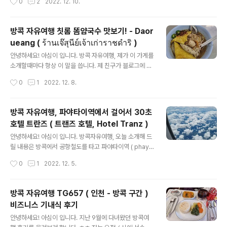
0
2
2022. 12. 10.
해 드리는곳은!! 바로 파야타이역의 트랜즈호텔 ( ..
가게의 후기 시작해 봅니다. ​이곳을 처음갔었던 2017년도
에는 네이버 블로그나 그리 후기가 많지 않았었는데 방콕
에도 미슐랭가이드 방콕판이 발매이 가게가 빕구르망 코너
방콕 자유여행 칫롬 똠얌국수 맛보기! - Daor
에 소개가 되면서 원래도 인기가 좋았지만 후기도 많아지
ueang ( ร้านเจ๊สุนีย์เจ้าเก่าราชดำริ )
고, 그리고 방콕 쇼핑몰의 푸드코트에 굉장히 많이 입점되
글 내용
면서 지점이 아주 많이 늘어난 것으로 알고 있습니다. ​바로
안녕하세요! 아심이 입니다. 방콕 자유여행, 제가 이 가게를
고앙 카오만까이 โกอ่างข้าวมันไก่ประตูน้ำ ​ 본점의 위
소개할때마다 항상 이 말을 씁니다. 제 친구가 블로그에 후
치 고앙 프라투남 치킨라이스 구글지도 참고 https://goo.
기 올리지 말라고 신신당부 하는 집 ㅋㅋㅋㅋ 처음 갔을때
작성시간
0
1
2022. 12. 8.
gl/maps/xq1GtGHrGLK6bzSB7 영업시간은 오..
도 그랬고 전에도 그랬고 이번에도 그랬던 그 집 - 그런데
예전에도 지금도 한국분들 그리 많지는 않아요. ( 가는길이
약간 애매함 ) 제가 이 가게를 처음 가보고 반해서 한동안
방콕 자유여행, 파야타이역에서 걸어서 30초
꽤 좋아하던 가게였는데 ㅎㅎ 저는 칫롬 빨간머리 똠얌국
호텔 트란즈 ( 트랜즈 호텔, Hotel Tranz )
수 라고 부르던 가게입니다, 구글상에 나오고 있는 이름은
글 내용
Daorueang ( ร้านเจ๊สุนีย์เจ้าเก่าราชดำริ ) 한국말로는
안녕하세요! 아심이 입니다. 방콕자유여행, 오늘 소개해 드
무어라 불러야 하는지 모르겠네요, 이 가게에 대한 나름의
릴 내용은 방콕에서 공항철도를 타고 파야타이역 ( phaya
에피소드가 있습니다. 제가 이 가게를 친구를 데리고 갔었
Thai )에 도착해서 가장먼저 만날 수 있는 호텔! 바로 트란
작성시간
0
1
2022. 12. 5.
는데 그 뒤로 친구가 이 가게의 똠얌국수를 무지 좋..
즈 호텔입니다 ( 발음에 따라 트랜즈 트란즈 둘다 사용되는
것 같던데 저는 편의를 위하여 그냥 트란즈 호텔로 부를께
요 ) 이 호텔의 가장 큰 장점은 바로 파야타이역 바로 맞은
방콕 자유여행 TG657 ( 인천 - 방콕 구간 )
편에 있다는 점입니다. 그래서 공항철도를 타고 방콕 시내
비즈니스 기내식 후기
로 바로 들어오자마자 숙소에서 쉬고 싶으신분들 혹은 방
글 내용
콕에서 마지막날 비행기가 심야시간이라 숙박을 해야 할까
안녕하세요! 아심이 입니다. 지난 9월에 다녀왔던 방콕여