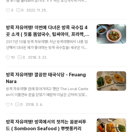
말까 고민중,방콕 시내에서 오후 10시까지 쉬다가 공항철
행 후기를 올려보려 합니다. ㅎㅎ 저는 오전 6시에 서수원
도를 이용해서 수완나폼 공항으로 이동하고 싶으신 분들께
버스터미널에서 출발한 버스는 6시 53분에 인천공항 제1
작성시간
3
0
2022. 11. 25.
안성맞춤인 숙소가 될 수 있습니다. 그러나 크나큰 단점 (
터미널에 도착을 했습니다. ​ 제가 예약한 타이항공 TG65
특히 제게 )이 하나 있는..
7편은 10시 20분 비행기였기 때문에 3시간전 카운터 오
픈이어서 7시 20분에 수속할 수 있는 카운터가 오픈이라
방콕 자유여행! 이번에 다녀온 방콕 국수집 4
앉아서 조금 기다림. 아직은 코로나로인해 여행가시는 분
곳 소개 ( 칫롬 똠얌국수, 팁싸마이, 프라짝,
들이 많지 않은지 갈때 올 때 둘다 이코노미석은 만석은 아
글 내용
룽르엉 )
니었습니다. ​ 대신 비즈니스 좌석은 만석이었어요. 제 경우
2017년 10월 방콕 자유여행! 지난 방콕여행에서 나름 엄
예약을 출발 며칠전에 겨우 한 상황이라 좌석이 그리 많이
선해서 다녀온 제가 좋아하는 방콕 국수집들! 세곳은 이제
남아있지 않았는데 타이항공 TG657편의 경우 비즈니스
너무나도 유명한곳이고 그중 두곳은 2018 미슐랭가이드
작성시간
10
0
2018. 3. 22.
좌석이 1-2-1 좌석 배열로 되어있고 창가쪽 한 자리씩 있
방콕편의 빕구르망에 선정된!!! 네곳의 국수집 소개~ 지금
는 좌석이 지그재그 방향으로..
시작합니다. 참고로 저는 국수를 매우 좋아합니다. 그리고
하나가 마음에 들면 계속 그것만 먹는 타입이라는걸 미리
방콕 자유여행! 깔끔한 태국식당 - Feuang
알려드려요. 1. 칫롬 똠얌국수 ( 칫롬역 빅씨마트 근처에서
Nara
노점으로 운영되었던 가게인데 지금은 프라남마켓 근처 빠
글 내용
투남 선착장 앞으로 이전 ) 룽르엉과 더불에 제가 현재 가장
방콕 자유여행! 원래 찾아가려고 했던 The Local Cante
좋아하고 있는 똠얌국수 가게입니다. 룽르엉에 비하면 아
en이 이틀연속 문을 닫았기 때문에 이날은 근처에 있었던
직은 저렴한 가격 ( 한그릇에 40바트 ) 메뉴판이 잘 갖춰있
다른 타이 레스토랑인 Feuang Nara Thai Cuisine을 방
작성시간
1
0
2018. 3. 6.
어 손으로 콕 찝어 주문가능 아직까지는!! 한국분들에게 널
문했습니다. 총논씨역 기준으로 설명을 해 드리자면 총논
리 알려진 가게가 아니..
씨역에서 맥도날드가 있는 방향의 출구 ( 출구 번호가 기억
이 안나네요 )로 내려와서 세븐일레븐이 있는 골목으로 들
방콕 자유여행! 방콕에서의 첫끼는 쏨분씨푸
어가시면 바로 이 식당을 찾으실 수 있습니다. 이 골목에 더
드 ( Somboon Seafood ) 뿌빳퐁커리
로컬칸틴도 있기 때문에 로컬캔틴 위치 찾으시는 분들도
글 내용