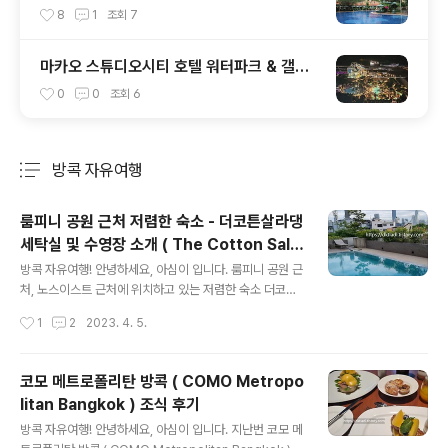
nd Lapa Macau ) 셔틀버스 알림 2024.0
8
1
조회
7
6.17 기준
마카오 스튜디오시티 호텔 워터파크 & 갤럭
시 그랜드 리조트덱 유료 입장 안내
0
0
조회
6
방콕 자유여행
분류 전체보기
주요 글 목록
룸피니 공원 근처 저렴한 숙소 - 더코튼살라댕
세탁실 및 수영장 소개 ( The Cotton Sala
글 내용
daeng Hotel )
방콕 자유여행! 안녕하세요, 아심이 입니다. 룸피니 공원 근
처, 노스이스트 근처에 위치하고 있는 저렴한 숙소 더코튼
살라댕 객실후기에 이어 이번편은 세탁실 및 수영장 안내
작성시간
1
2
2023. 4. 5.
입니다. 더코튼 살라댕 객실후기는 아래의 글로 확인해 주
세요. 아심이의 여행일기 :: 룸피니 공원 근처 저렴한 숙소 -
더코튼살라댕 ( The Cotton Saladaeng Hotel ) (tisto
코모 메트로폴리탄 방콕 ( COMO Metropo
ry.com) 룸피니 공원 근처 저렴한 숙소 - 더코튼살라댕 (
litan Bangkok ) 조식 후기
The Cotton Saladaeng Hotel ) 안녕하세요! 아심이
글 내용
입니다. ​ 오늘은 두번째 숙소 룸피니역근처의 더코튼살라
방콕 자유여행! 안녕하세요, 아심이 입니다. 지난번 코모 메