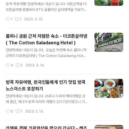
지?
숙박하시면서 창문 열리는지 궁금하신 분들은 이 방법 사
방콕 자유여행! 안녕하세요! 아심이 입니다. 아침산책겸 더
용해 보시라고 따로 글을 작성해서 알려드립니다. 처음 객
코튼살라댕 호텔에서 BTS 실롬라인 살라댕역을 가보기로
실 들어갔을땐 창문이 닫혀 있음 그런데 짜잔!! 창문이 열렸
합니다. BTS살라댕역 근처에서 아침일찍 차트라뮤 밀크
작성시간
1
1
2023. 3. 15.
죠? ㅎㅎ 방법은 바로!! 더코튼살라댕의 경우 창문 가운데
티를 사드시고 싶으신분들은 오늘 글을 주의깊게 읽어봐
잠금 장치가 ..
주세요. 방콕 자유여행을 가실 경우, 호텔에서 조식제공을
하면 호텔에서 아침식사를 하시면 되지만 비지니스호텔이
룸피니 공원 근처 저렴한 숙소 - 더코튼살라댕
나 저렴한 호텔들은 아침식사 제공을 하지 않는 경우들도
( The Cotton Saladaeng Hotel )
있습니다. 이럴경우 어디서 아침을 해결할까 고민이 되실
글 내용
텐데 제 경우 조식 불포함 조건으로 숙소를 예약하게 된다
안녕하세요! 아심이 입니다. ​ 오늘은 두번째 숙소 룸피니역
면 근처에 저렴하고 맛있는 국수집이 있다면 그곳을 이용
근처의 더코튼살라댕 ( The Cotton Saladaeng Hotel
하는 편이고 ( 프롬퐁에 숙박할 경우는 거의 룽르엉 가서 아
) 숙소를 소개해 드리려고 합니다. ​ 지난번 방콕 여행에서
작성시간
4
2
2023. 3. 14.
침먹음 ) 그렇지 않다면 산책겸 아침 먹거리를 사러 역 주변
저는 총 4개의 숙소에 머물렀는데요 파야타이역 바로앞에
으로 나가보곤 합니다. 방콕의 사람들은 사먹는것..
있는 트랜즈호텔 ( 호텔 트란즈 ) 두번째 숙소는 룸피니역
근처의 더 코튼 살라댕 그리고 메트로폴리탄 방콕과 프롱
방콕 자유여행, 한국인들에게 인기 맛집 방콕
퐁역 근처의 머큐어24스쿰빗 이었어요. ​ 오늘 소개해 드릴
노스이스트 포장하기
더코튼살라댕 ( The Cotton Saladaeng Hotel )은 세
글 내용
가지 장점이 있습니다. ​ 하나는 방콕에서 현재 한국인 맛집
안녕하세요! 아심이 입니다. 코로나 시국에 해외여행은 강
으로 가장 핫한곳 바로 노스이스트 레스토랑 바로 뒷골목
제 중단, 게다가 방콕 마지막 여행이 2017년이었으니 거
입니다 ( 걸어서 1분거리 ) 두번째는 근처에 소호텔 ( 과거
의 5년만에 방콕을 갔던거였음. 그 사이 원래도 유명했지
작성시간
0
1
2023. 2. 13.
소피텔 룸피니 )10분 정도의 위치에 메트로폴..
만 그 유명세가 어마어마하게 달라진 곳이 있었는데!!! ​ 하
나는 바로 프롬퐁역에 있던 룽르엉 - 개인적으로 너무 좋아
하던 국수집이었는데 백종원씨의 스트리트푸드파이터 방
산책을 겸해 크로와상을 먹으러 갑시다 - 켄즈