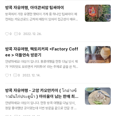
데 백종원의 스트리트푸드파이터 방콕편에도 로컬맛집으
방콕 자유여행, 아이콘씨암 팁싸마이
로 나오고, 미슐랭 가이드에도 계속해서 실리게 되면서 그
글 내용
방콕에서 가장 유명한 팟타이 가게 중 하나인 팁싸마이 예
유명세가 남달라 졌습니다. 제가 처음 갔을 당시에도 사람
전에는 카오산로드 근처에 매장이 있어서 접근성이 매우
이 많긴 했지만 이렇게 까지 유명하지 않았는데 이번에 깜
떨어졌는데 ( 영업도 오후에 시작 ) 이제 아이콘씨암 및 몇
짝 놀랐음! ( 한국분들 진짜 많아짐 ㅋㅋ ) ​ 저는 한때 이 룽
몇 푸드코트에 입점되어 있어 접근성이 매우 좋아졌습니
르엉을 위해 더블트리 방콕,힐튼 스쿰빗에 주로 숙박할 정
작성시간
0
0
2022. 12. 26.
다. 저는 항상 저 400바트 넘는 팟타이는 먹지 않기 때문
도였는데 룽르엉과의 접근성을 원하신다면 이 두곳과 더불
에 가장 저렴한 기본 팟타이에 이번에는 169바트 짜리 새
어 머큐어 스쿰..
우 들어간 팟타이 하나 주문 팁싸마이는 팟타이만큼이나
방콕 자유여행, 팩토리커피 <Factory Coff
오렌지쥬스도 유명하지만 올때마다 오렌지 쥬스 많이 마시
ee > 이틀연속 방문기
기도 했고 가격도 비싸기에 저는 이번에는 그냥 물 마셨어
글 내용
요. 물은 25바트 ㅋㅋ 두 팟타이의 맛은 그리 차이나지 않
안녕하세요! 아심이 입니다. 홍콩여행을 한창 다닐 당시 제
지만 색깔의 차이 그리고 뒷쪽에 있는 새우 들어간 팟타이
가 '커피맛도 모르면서 커피투어' 라는 주제로 글을 쓴 적이
가 조금 더 단맛이 강합니다. ​ 그리고 사실 원래 팁싸마이
있어요. ​ 저는 사실 커피맛은 잘 몰라요. 그냥 쓰다 달다.. 바
작성시간
1
0
2022. 12. 14.
맛이 이랬나? 내입에 너무 달게 느껴지..
닐라라떼만 주로 마시는 이유는 그냥 그게 달고 맛있기 때
문 ㅎㅎ 그리고 화장실을 갈 용도로 ( 우유 들은 음료 마시
면 배아프기 때문에... TMI 대방출 죄송 ) ​ 그래서 홍콩 여
방콕 자유여행 - 고앙 카오만카이 ( โกอ่างข้
행을 가서 머무는 숙소 근처의 아침 일찍 여는 카페들을 종
าวมันไก่ประตูน้ำ ) 아쉬움이 남는 한때 최애
종 들렸던 이유가 바로 아침에 산책하고 커피마시면 화장
글 내용
맛집.
실을 갈 수 있었기에... ( 또 TMI 대방출 죄송 ) ​ 이게 반복
안녕하세요! 아심이 입니다. 한창 방콕 여행을 다닐 당시,
되다 보니 이제는 여행을 가면 숙소 근처에 있는 카페를 방
정말 좋아했던 곳이었는데 이번 방문을 끝으로 안갈 것 같
문해 보는것이 하나의 여행 과정이 되었답니다. ​ 오늘 소개
다는 생각이 들었던 가게... 고앙 까오만카이 ( 카오만까이 )
작성시간