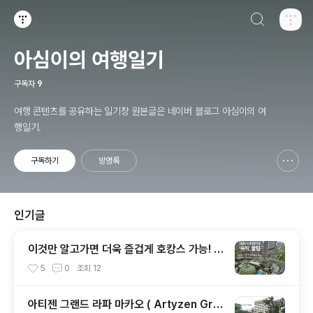
검색하기
티스토리
아심이의 여행일기
구독자
9
여행 콘텐츠를 공유하는 일기장 원본글은 네이버 블로그 아심이의 여
행일기.
구독하기
방명록
신고하기 레이어
열기
인기글
이것만 알고가면 더욱 즐겁게 호캉스 가능! 파
리지앵 마카오 ( The Parisian Macao ) 호
5
0
조회
12
텔 꿀팁 대 공개!
아티젠 그랜드 라파 마카오 ( Artyzen Gra