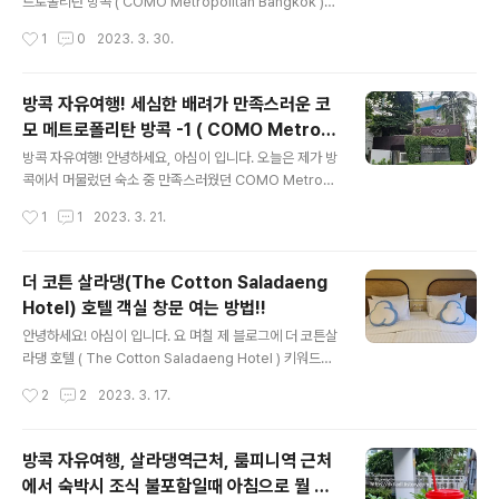
댕 ( The Cotton Saladaeng Hotel ) 숙소를 소개해 드
트로폴리탄 방콕 ( COMO Metropolitan Bangkok )
리려고 합니다. ​ 지난번 방콕 여행에서 저는 총 4개의 숙소
메트로폴리탄 객실 후기에 이어, 오늘은 조식 후기를 이어
작성시간
1
0
2023. 3. 30.
에 머물 dkt..
갈 까 합니다. 객실 후기는 아래의 글로 확인해 주세요. 아
심이의 여행일기 :: 방콕 자유여행! 세심한 배려가 만족스러
운 코모 메트로폴리탄 방콕 -1 ( COMO Metropolitan
방콕 자유여행! 세심한 배려가 만족스러운 코
Bangkok ) (tistory.com)​ ​ 코모 메트로폴리탄에 숙박한
모 메트로폴리탄 방콕 -1 ( COMO Metrop
지 2일차! 조식을 먹기 위해 1층에 위치한 nahm레스토랑
글 내용
olitan Bangkok )
에 갔습니다. ​이 nahm레스토랑은 방콕에서 꽤 유명한 곳
방콕 자유여행! 안녕하세요, 아심이 입니다. 오늘은 제가 방
인데요, 방콕에 미슐랭가이드가 들어오기전부터 이미 월드
콕에서 머물렀던 숙소 중 만족스러웠던 COMO Metrop
베스트레스토랑 아시아50베스트 레스토랑등 유명세를 남
olitan Bangkok ( 코모 메트로폴리탄 방콕, 꼬모 메트로
작성시간
1
1
2023. 3. 21.
달리 하고 있었고 방콕에 미슐랭가이드가 들어오..
폴리탄 방콕 )에 대한 이야기를 해 볼까 합니다. 지난 202
2년 방콕여행에서 저는 호텔 트랜즈, 더코튼살라댕, 코모
메트로폴리탄방콕 그리고 머큐어 스쿰빗 24의 총 4곳의
더 코튼 살라댕(The Cotton Saladaeng
숙소에 머무르고 왔어요. 많은 분들이 해외여행을 준비하
Hotel) 호텔 객실 창문 여는 방법!!
실때 가장 신경을 써서 고르는것이 숙소일거라 생각합니
글 내용
다. 저 역시 잠자리가 꽤 예민하기 때문에 숙소 선정에 많은
안녕하세요! 아심이 입니다. 요 며칠 제 블로그에 더 코튼살
노력을 하는 편인데, 이번 여행에서 골랐던 4곳의 숙소중
라댕 호텔 ( The Cotton Saladaeng Hotel ) 키워드로
한곳은 아주 만족 한곳은 적당히 만족 나머지 두곳은 괜찮
들어오시는 분들이 꽤 계셔서 다른분들 후기를 보다가 객
작성시간
2
2
2023. 3. 17.
은데 다음에 숙박하라면 잘 모르겠다는 생각이 들었어요, ​
실 창문이 열리지 않는다는 후기를 쓰신 분들이 꽤 계신것
오늘 소개해 드리는 코..
을 보았어요. 저도 사실 이 호텔 선택하기전에 다른분 블로
그에서 이 부분 질문드렸었는데 그분도 객실 창문 안 열린
방콕 자유여행, 살라댕역근처, 룸피니역 근처
다고 하셨는데 제가 직접 숙박을 해 보니 제가 머물렀던 창
에서 숙박시 조식 불포함일때 아침으로 뭘 먹
문은 객실 창문이 열렸거든요... 혹시나 더 코튼 살라댕에
글 내용