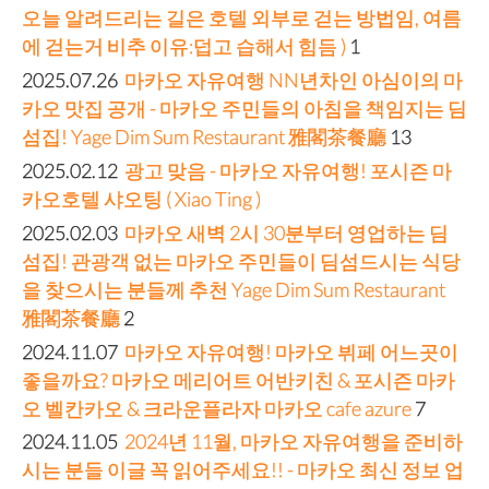
오늘 알려드리는 길은 호텔 외부로 걷는 방법임, 여름
에 걷는거 비추 이유:덥고 습해서 힘듬 )
1
2025.07.26
마카오 자유여행 NN년차인 아심이의 마
카오 맛집 공개 - 마카오 주민들의 아침을 책임지는 딤
섬집! Yage Dim Sum Restaurant 雅閣茶餐廳
13
2025.02.12
광고 맞음 - 마카오 자유여행! 포시즌 마
카오호텔 샤오팅 ( Xiao Ting )
2025.02.03
마카오 새벽 2시 30분부터 영업하는 딤
섬집! 관광객 없는 마카오 주민들이 딤섬드시는 식당
을 찾으시는 분들께 추천 Yage Dim Sum Restaurant
雅閣茶餐廳
2
2024.11.07
마카오 자유여행! 마카오 뷔페 어느곳이
좋을까요? 마카오 메리어트 어반키친 & 포시즌 마카
오 벨칸카오 & 크라운플라자 마카오 cafe azure
7
2024.11.05
2024년 11월, 마카오 자유여행을 준비하
시는 분들 이글 꼭 읽어주세요!! - 마카오 최신 정보 업