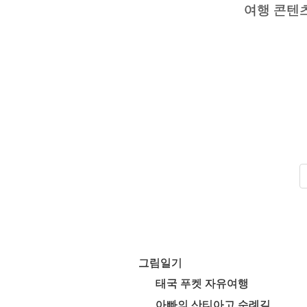
여행 콘텐
그림일기
태국 푸켓 자유여행
아빠의 산티아고 순례길