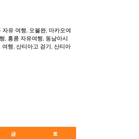
 자유 여행
,
오블완
,
마카오여
여행
,
홍콩 자유여행
,
동남아시
 여행
,
산티아고 걷기
,
산티아
금
토