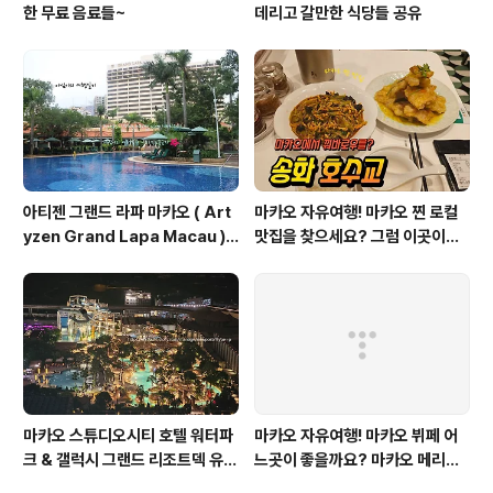
한 무료 음료들~
데리고 갈만한 식당들 공유
아티젠 그랜드 라파 마카오 ( Art
마카오 자유여행! 마카오 찐 로컬
yzen Grand Lapa Macau )
맛집을 찾으세요? 그럼 이곳이죠~
셔틀버스 알림 2024.06.17 기준
마카오 반도 송화호수교 ( 松花湖
水餃 )
마카오 스튜디오시티 호텔 워터파
마카오 자유여행! 마카오 뷔페 어
크 & 갤럭시 그랜드 리조트덱 유료
느곳이 좋을까요? 마카오 메리어
입장 안내
트 어반키친 & 포시즌 마카오 벨칸