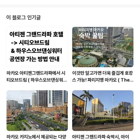
이 블로그 인기글
마카오 아티젠그랜드라파에서 시
이것만 알고가면 더욱 즐겁게 호캉
티오브드림 ( 하우스오브댄싱워터
스 가능! 파리지앵 마카오 ( The
공연 볼 수 있는곳 ) 베네시안 & 런
Parisian Macao ) 호텔 꿀팁 대
더너 셔틀 타고 가는 방법 안내 ( 성
공개!
인 분들은 이렇게 이동하는 방법도
가능해요 )
마카오 카지노에서 제공되는 다양
아티젠 그랜드라파 숙박시, 아이