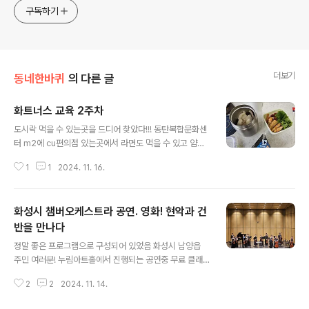
구독하기
더보기
동네한바퀴
의 다른 글
화트너스 교육 2주차
글 내용
도시락 먹을 수 있는곳을 드디어 찾았다!!! 동탄복합문화센
터 m2에 cu편의점 있는곳에서 라면도 먹을 수 있고 얌샘
김밥도 있었당 난 도시락을 먹음 ㅋ 집에서 소고기 무국이
1
1
2024. 11. 16.
랑 새우전 부쳐서 가져갔고 삼각김밥 하나 사서 같이 먹
음 점심은 김밥을 주셨지만.. 가져간 도시락을 먹고 이건 집
에 가져와서 저녁으로 먹었음 우리동네 도서관엔 이 책이
화성시 챔버오케스트라 공연. 영화! 현악과 건
없어서 교육 받으러 갔던김에 책 대여도 했음민화1. 민화
2 화성시문화재단 자유공간29 성과공유내가 모니터링에
반을 만나다
글 내용
참여했던 공간서커스살롱 화성시 새솔동에서 했던 자유공
정말 좋은 프로그램으로 구성되어 있었음 화성시 남양읍
간29사업이었는데 굉장히 알찬 행사 화성시민 여러분 내
주민 여러분! 누림아트홀에서 진행되는 공연중 무료 클래
년에도 이런 행사가 있다면 꼭 참여해 보세요~
식 공연 꽤 있어요. 보러가세요!
2
2
2024. 11. 14.