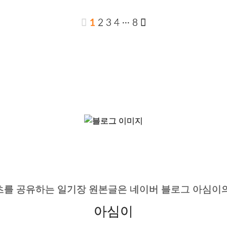
1
2
3
4
···
8
츠를 공유하는 일기장 원본글은 네이버 블로그 아심이의
아심이