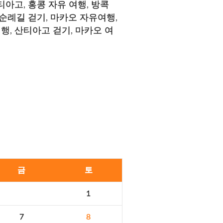
티아고
,
홍콩 자유 여행
,
방콕
순례길 걷기
,
마카오 자유여행
,
여행
,
산티아고 걷기
,
마카오 여
금
토
1
7
8