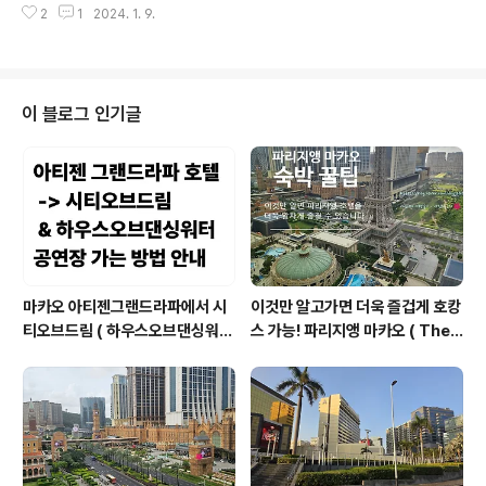
이 달립니다. 추워서 이용 못해요, 수영장에 사람 없어서 한
2
1
2024. 1. 9.
영하는 블로그임을 증빙해야 하는 관계로 당분간 홍콩 마
적하..
카오 게시글에는 네이버 블로그 워터마크를 박은 사진을
게시할 예정입니다. 이에 네이버 혹은 티스토리 외의 블로
그에 해당글이 올라온경우 도용된 게시물임을 알려드립니
다. ----------- 마카오 자유여행! 안녕하세요, 아심이 입
이 블로그 인기글
니다. ​오늘은 마카오 국경 근처에 위치하고 있는 크라운 플
라자 마카오 ( 크라운 프라자 마카오 - Crowne Plaza M
acau ) 호텔을 소개해 드리려고 합니다. ​이 호텔은 몇년전
마카오 겨울여행을 할 때 숙박한적 있는 호텔이었는데..
마카오 아티젠그랜드라파에서 시
이것만 알고가면 더욱 즐겁게 호캉
티오브드림 ( 하우스오브댄싱워터
스 가능! 파리지앵 마카오 ( The
공연 볼 수 있는곳 ) 베네시안 & 런
Parisian Macao ) 호텔 꿀팁 대
더너 셔틀 타고 가는 방법 안내 ( 성
공개!
인 분들은 이렇게 이동하는 방법도
가능해요 )