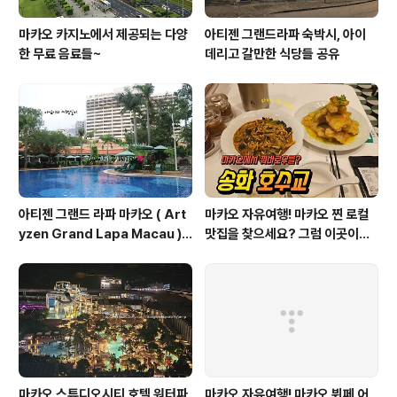
마카오 카지노에서 제공되는 다양
아티젠 그랜드라파 숙박시, 아이
한 무료 음료들~
데리고 갈만한 식당들 공유
아티젠 그랜드 라파 마카오 ( Art
마카오 자유여행! 마카오 찐 로컬
yzen Grand Lapa Macau )
맛집을 찾으세요? 그럼 이곳이죠~
셔틀버스 알림 2024.06.17 기준
마카오 반도 송화호수교 ( 松花湖
水餃 )
마카오 스튜디오시티 호텔 워터파
마카오 자유여행! 마카오 뷔페 어