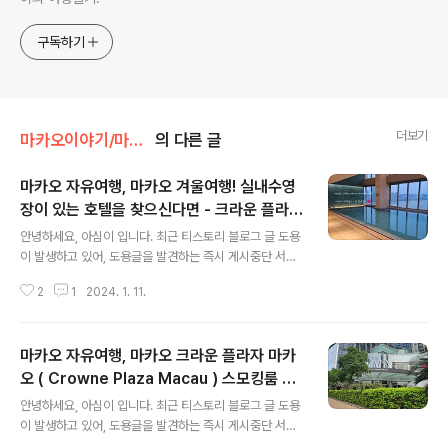
구독하기
더보기
마카오이야기/마카오호텔소개
의 다른 글
마카오 자유여행, 마카오 겨울여행! 실내수영
장이 있는 호텔을 찾으신다면 - 크라운 플라자
글 내용
마카오 ( crowne plaza macau ) 실내수영
안녕하세요, 아심이 입니다. 최근 티스토리 블로그 글 도용
장 소개
이 발생하고 있어, 도용글을 발견하는 즉시 게시중단 서비
스를 요청하고 있습니다. 티스토리에 운영중인 가 제가 운
2
1
2024. 1. 11.
영하는 블로그임을 증빙해야 하는 관계로 당분간 홍콩 마
카오 게시글에는 네이버 블로그 워터마크를 박은 사진을
게시할 예정입니다. 이에 네이버 혹은 티스토리 외의 블로
마카오 자유여행, 마카오 크라운 플라자 마카
그에 해당글이 올라온경우 도용된 게시물임을 알려드립니
다. ----------- 마카오 자유여행! 안녕하세요, 아심이 입
오 ( Crowne Plaza Macau ) 스모킹룸 객
글 내용
니다. ​겨울에 마카오 여행을 가시는 분들이라면 가장 먼저
실 후기
안녕하세요, 아심이 입니다. 최근 티스토리 블로그 글 도용
이 부분이 궁금하실 거예요. 겨울 마카오 여행, 마카오 호텔
이 발생하고 있어, 도용글을 발견하는 즉시 게시중단 서비
수영장 이용 가능할까? 이 부분에 대해서는 워낙 많은 답변
스를 요청하고 있습니다. 티스토리에 운영중인 가 제가 운