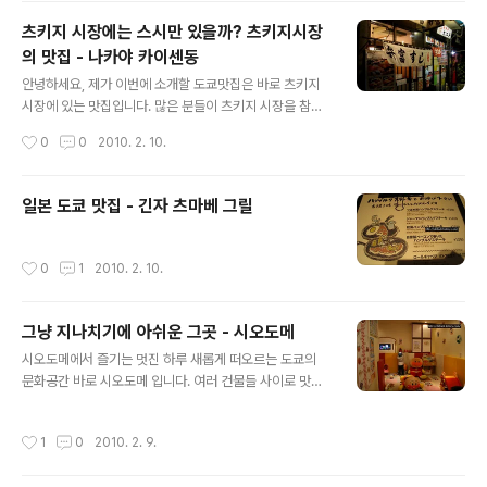
을 지나 쭈욱 직진합니다. 그러다 보면 베네통매장이 나오
츠키지 시장에는 스시만 있을까? 츠키지시장
실 거예요. 그 베네통매장을 지나 첫번째 왼쪽 골목을 보시
의 맛집 - 나카야 카이센동
면 유럽 브랜드 fcuk간판이 보입니다. 그 간판을 쭈욱 따라
글 내용
가시다 보면 마이센이라고 쓰여있는 하얀 간판이 조그맣게
안녕하세요, 제가 이번에 소개할 도쿄맛집은 바로 츠키지
있는데요, 그 간판을 따라가시다 첫번째 오른쪽 골목에서
시장에 있는 맛집입니다. 많은 분들이 츠키지 시장을 참치
우회전을 하신 뒤 조금만 더 가시면 바로 만나실 수 있습니
경매를 볼 수 있는곳, 아니면 스시다이나 다이와 스시같은
작성시간
0
0
2010. 2. 10.
다. 이곳은 가이드 책자에 보시면 평균예산 1500엔정도가
유명 초밥집이 있는곳으로 생각하고 있답니다. 하지만 그
나와있지만 제일 유명한 흑돼지돈..
밖에도 싱싱한 카이센동과 돈카츠등등 특별한 음식들을 만
날 수 있는 곳이기도 합니다. 제가 직접 고른 츠키지 시장의
일본 도쿄 맛집 - 긴자 츠마베 그릴
맛집! 함께 즐겨보세요. 처음 스시다이를 접하고 그 뒤로 야
치요 ( 튀김집 ) 그리고 오오에도 ( 카이센동 ) 등이 유명하
다는것을 알고는 지난 여행때는 이 두곳을 다녀왔습니다.
작성시간
0
1
2010. 2. 10.
그리고 이번에는 나카야 라는곳을 다녀왔는데요.. 이곳역
시 카이센동, 회덮밥으로 유명한 곳이라고 합니다. 스시다
이와 다이와스시가 있는 골목 전 골목에 위치해 있으니 위
그냥 지나치기에 아쉬운 그곳 - 시오도메
치는 찾기 쉬우실 겁니다. 이 골목..
글 내용
시오도메에서 즐기는 멋진 하루 새롭게 떠오르는 도쿄의
문화공간 바로 시오도메 입니다. 여러 건물들 사이로 맛집
들과 야경을 볼 수 있는 공간들이 있으며, 건물구경을 하는
것만으로도 하루 반나절을 금방 보낼 수 있는 곳이랍니다.
작성시간
1
0
2010. 2. 9.
하지만 국내 여행자들에게는 그저 잠깐 니혼티브를 보기위
해 혹은 카레타 시오도메를 둘러보기 위해 가는 곳으로 인