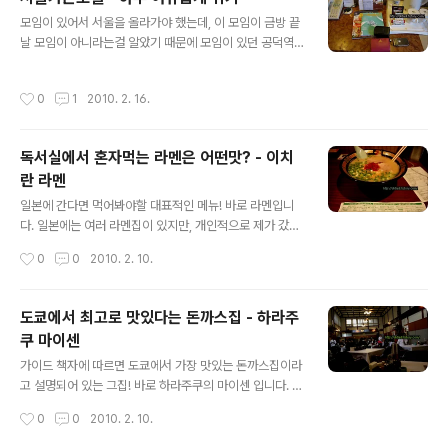
이고 점심시간에 가시면 조금 더 저렴해요. 가시는길은 우
글 내용
에노역에서 우에노공원방면이 아닌 우에노 동물원쪽으로
모임이 있어서 서울을 올라가야 했는데, 이 모임이 금방 끝
진입하신 후 ueno seiyoken 이정표가 보입니다. 그럼
날 모임이 아니라는걸 알았기 때문에 모임이 있던 공덕역
그 이정표를 따라서 하얀간판이 보이는 길로 들어서시면
부근의 숙소를 알아보더 가든호텔을 예약했습니다. 마포역
뭔가 좀 후덜덜하게 멋진 건물이 나오는데요. 바로 그 집이
3번출구 바로 앞에 있고, 공덕역에서도 금방 걸어올 수 있
작성시간
0
1
2010. 2. 16.
이 장어덮밥집입니다. 보통 예산은 넉넉하게 ..
기 때문에 위치상으로도 좋고, 마침 저렴한 플랜이 있어서
싸게 숙박할 수 있었네요. 제가 숙박했던 방은 스탠다드 싱
글룸으로 주택가 주변으로 위치한 방이였어요. 일본인 투
독서실에서 혼자먹는 라멘은 어떤맛? - 이치
숙객들이 많아서 그런가? 일본어로 된 서울시내 관광책자
란 라멘
가 있었습니다. 아침 메뉴는 한식은 2만 5천원, 간단한 서
글 내용
양식은 2만원 정도 예상하셔야 해요. 티브와 무료생수, 그
일본에 간다면 먹어봐야할 대표적인 메뉴! 바로 라멘입니
리고 커피와 녹차가 제공됩니다. 작지만 테이블이랑 쇼파
다. 일본에는 여러 라멘집이 있지만, 개인적으로 제가 갔었
가 있어서 편하게 쉬다 올 수 있었어요. 매우 작아보이는 침
던 몇곳의 라멘집 중 제 입맛에 가장 잘 맞는 라멘집은 바로
작성시간
0
0
2010. 2. 10.
대, 그러나 베개도 2개나 있고 생각..
이치란 이였습니다. 도쿄여행을 혼자 떠났던 제게, 대학 친
구가 소개해준 집으로, 처음 방문시 이케부쿠로 지점을 찾
아갔지만 그 뒤로 이케부쿠로를 잘 찾아갈 일이 없어서 우
도쿄에서 최고로 맛있다는 돈까스집 - 하라주
에노 지점을 즐겨 방문하게 되었습니다. 저도 친구에게 소
쿠 마이센
개를 받아 갔던 라멘집으로, 그 뒤 제 친구, 제 부모님께도
글 내용
소개했는데 다들 맛있다고 한거 보면 우리나라 사람에게
가이드 책자에 따르면 도쿄에서 가장 맛있는 돈까스집이라
잘 맞는 라멘집을 듯 싶어요. 이 집의 특징은 독서실 처럼
고 설명되어 있는 그집! 바로 하라주쿠의 마이센 입니다. 저
꾸며놓은 분위기로 혼자 들어가더라도 전혀 부담없기 때문
역시 처음에는 가이드 책자를 보고 찾아갔던 곳인데요..그
작성시간
0
0
2010. 2. 10.
에 혼자 여행을 하시는 분들에게는 특히나 더욱 추천해 드
뒤로 도쿄여행을 갈때마다 일행과 항상 함께가는 집이 되
리고 싶습니다. 우에노 이치란을 찾..
었습니다. 가시는 방법은 하라주쿠역에서 중앙도로에서 갭