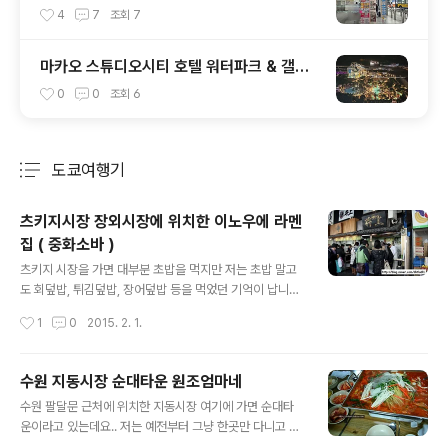
가는 방법 ( HZMB 버스 이용 & 마카오 101
4
7
조회
7
X 버스 이용하기 )
마카오 스튜디오시티 호텔 워터파크 & 갤럭
시 그랜드 리조트덱 유료 입장 안내
0
0
조회
6
도쿄여행기
분류 전체보기
주요 글 목록
츠키지시장 장외시장에 위치한 이노우에 라멘
집 ( 중화소바 )
글 내용
츠키지 시장을 가면 대부분 초밥을 먹지만 저는 초밥 말고
도 회덮밥, 튀김덮밥, 장어덮밥 등을 먹었던 기억이 납니다.
한때 제가 시오도메 지역을 좋아했던지라 숙소를 긴자 혹
작성시간
1
0
2015. 2. 1.
은 시오도메에 꼭 잡아서 숙박을 했었거든요.. 시오도메, 긴
자와도 가까운 츠키지 시장. 시오도메 신바시, 긴자에서 다
걸어갈 수 있어요.. 그중 색다른 메뉴인 중화소바 바로 츠키
수원 지동시장 순대타운 원조엄마네
지 장외시장에 위치한 이노우에 라멘 우연히 지나가다 발
글 내용
수원 팔달문 근처에 위치한 지동시장 여기에 가면 순대타
견해서 맛보았습니다. 사실 제가 방문했을때가 2011년 01
운이라고 있는데요.. 저는 예전부터 그냥 한곳만 다니고 있
월이라 제가 갔을때는 오전 5시 30분부터 오후 1시무렵까
어요. 원조 엄마네... ( 쿠폰 10개 모으는게 목표라 그거 채