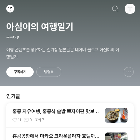
검색하기
티스토리
아심이의 여행일기
구독자
9
여행 콘텐츠를 공유하는 일기장 원본글은 네이버 블로그 아심이의 여
행일기.
구독하기
방명록
신고하기 레이어
열기
인기글
홍콩 자유여행, 홍콩식 솥밥 뽀자이판 맛보기
- Hing Kee Claypot Rice
11
0
조회
7
홍콩공항에서 마카오 크라운플라자 호텔까지