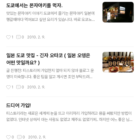
식되어 있습니다. 개인적으로 제가 도쿄의 여러 공간중에
도쿄에서는 몬자야키를 먹자.
이곳을 가장 좋아하는 곳이기 때문에 시오도메를 소개하기
글 내용
로 마음먹었습니다. ( 손발이 오그라드는 멘트 ) 시오도메
맛있는 몬자야키 이야기 도쿄에서 즐기는 몬자야키 일본여
로 가시는 방법은 오다이바로 들어가는 유리카모메를 타고
행갈때마다 먹어보고 싶던 요리가 있습니다. 바로 오코노
시오도메역에서 하차하실 수 있습니다. 하지만 솔직히 오
미야키!! 사실 오사카가 유명하다고 하는데 오사카 여행을
다이바를 가는 일정이 아니라면 유리까모메를 이용하는건
갔지만, 유니버셜 스튜디오 일정을 소화하기도 벅차 유니
작성시간
1
0
2010. 2. 9.
비추! 가급적이면 야마노테센에서 하차하여 시오도메방..
버셜말고는 돌아다닌곳이 없어서 오코노미야키가 먹고 싶
다고 징징대던 저를, 마지막날 같이 답사갔던 언니가 공항
에서 사준 기억밖에 없어요. 몇번의 일본여행을 했지만 제
일본 도쿄 맛집 - 긴자 오타코 ( 일본 오뎅은
대로 먹어본 적이 없다니.. 눈물이 주륵주륵 흐릅니다. 이번
어떤 맛일까요? )
도쿄여행을 하면서 친구가 몬자야키라는것을 먹어보고 싶
글 내용
다고 해서, 아! 내게도 드디어 오코노미야키를 먹을 기회가
글 진행전: 티스토리에 가입한지 얼마 되지 않아 블로그 운
왔구나.. 생각했습니다. 그리고 드디어 먹었습니다. 두두둥
영이 미숙합니다. 좋은 팁을 알고 계시면 조언 부탁드려요
몬자야키는 철판위에 밀가루랑 물과 함께 여러 재료들을
ㅎㅎ 제가 일본 여행을 하면서 숙박했던 숙소는 긴자에 위
작성시간
1
0
2010. 2. 9.
부쳐먹는 음식이라고 합니다. 츠키시마가 유명한 ..
치한 콤즈 긴자 였습니다. 신주쿠에서 긴자를 거쳐 숙소로
가던 중에 우연히 발견한 오뎅 전문점 : 오타코 맛없는 저녁
을 먹고 울적한 기분을 전환하고자 친구와 함께 들어갔습
드디어 가입!
니다. 위치는 콤즈 긴자 호텔 기준으로 호텔을 정면으로 바
글 내용
티스토리라는 새로은 세계에 눈을 뜨고 이리저리 가입하려고 용을 써봤지만 방법이
라보고 왼쪽 골목으로 들어서시면 번화가가 나오는데 그
없었다. 인터넷 상에서 아는 사람도 없었고 재주도 없었기에.. 하지만 어느 좋은 님의
뒷길즈음에 위치하고 있습니다. 윙버스 책자의 소개에 따
도움으로 드디어 가입! 새로 시작하는 마음으로 여행자료를 정리할 공간을 드디어 찾
르면 오타코는 1924년에 오픈한 오뎅 전문점 이라고 합니
았다. 네이버 블로그에도 물론 계속해서 올릴 예정이지만 이곳에서 새로운 마음으로
다. 친구가 윙버스 책자를 가지고 있어서 그런지, 들어가자
작성시간
0
0
2010. 2. 9.
다시 시작할 예정 남들처럼 재미있게 글쓰는 재주는 없어도, 그래도 많은 분들께 조
마자 한국어 메뉴판을 주셨습니다. 일본어를 못해도 주문