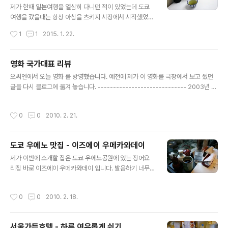
두고 그냥 가보고 싶다는 생각만 하게 되었는데.. 이번에 비
제가 한때 일본여행을 열심히 다니던 적이 있었는데 도쿄
스테카에서 오키스 버거가 생기면서 햄버거 시식기회 이벤
여행을 갔을때는 항상 아침을 츠키지 시장에서 시작했었어
트를 열어서 저도 참여해 보았어요. 햄버거 먹은 후기는 다
요. 스시다이와 다이와스시등도 유명하지만 개인적으로는
작성시간
1
1
2015. 1. 22.
음번에! 이번 글은 바로 오키스버거에서 디저트로 드실 수
튀김집인 텐후샤를 엄청 가보고 싶었습니다. 그런데 항상
있는 티라미..
문이 닫혀있어서 도대체 영업을 하는건지 마는건지 궁금..
결국 마지막 일본여행에서 먹고 돌아와서 소개해 드립니다
영화 국가대표 리뷰
ㅎㅎ 꽤 예전 정보이기 때문에 아직도 오픈 시간을 잘 모르
글 내용
오씨엔에서 오늘 영화 를 방영했습니다. 예전에 제가 이 영화를 극장에서 보고 썼던
겠어요. 혹시 스시다이나 다이와스시등이 아닌 다른 메뉴
글을 다시 블로그에 옮겨 놓습니다. ----------------------------- 2003년 그
를 찾으시는 분들이 계실까 싶어서 글을 올립니다. 내부 분
의 첫 장편데뷔영화 를 봤을때만 해도 나는 이 감독이 이렇게 까지 발전할 수 있을거
위기는 그리 좋지 않아요. 제가 먹은건 튀김정식이었지만
라고 생각하지 않았다. 내가 약 20년동안 좋아하는 이정재를 주연으로 삼고, 지금은
사실 이 가게에서는 왕새우튀김을 넣은 새우튀김덮밥이 유
작성시간
0
0
2010. 2. 21.
훌륭한 배우지만 그때만 해도 거의 존재감이 없었던 이범수라는 배우를 가지고 코메
명합니다. 그 메뉴가 어떤건지 몰라서 주문을 못했는데 그
디를 중점 부각 시키면서 그 시대 유명하던 조폭코메디 방식의 형태를 띄우며 그 안
메뉴 드셔보시는게 더 좋을거 같아요. 튀김은 꽤..
에 나름의 가슴 뭉클한 에피소드들을 끼어넣으며 (??) 만들었던 전작을 처음 보았을
도쿄 우에노 맛집 - 이즈에이 우메카와데이
때 솔직히 이 영화로 감독의 운명은 끝이 아닐까? 그렇게 생각했었다. 하지만 2006
글 내용
년 초대박 히트를 기록한 의 성공 이후..
제가 이번에 소개할 집은 도쿄 우에노공원에 있는 장어요
리집 바로 이즈에이 우메카와데이 입니다. 발음하기 너무
어려운 집이예요 ㅠㅠ 저만 그런가요? 이집은 270년이나
된 전통의 집으로 고급스러움의 극치를 보여주고 있는 집
작성시간
0
0
2010. 2. 18.
이죠.. 저는 사실 이것보다는 아사쿠사의 우나테츠를 가보
고 싶었는데 우에노에 친구를 만나러 갈 일이 있서 갔던김
에 들려보았습니다. 영업시간은 11시부터 오후 10시까지
서울가든호텔 - 하루 여유롭게 쉬기