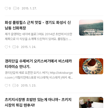
지 운영되었고 라멘가격은 650엔이었습니다. 메뉴는 중화
울때 까지 계속 다닐 예정, 현재 7개 모았어요 ㅋㅋ ) 사실
소바 저 메뉴 딱 한가지밖에 없어요. 영업시간을 한번쯤 찾
작성시간
0
0
2015. 1. 27.
다른 집에서도 포장해서 먹었던적이 있지만 원조 엄마네
아보시고 방문하시는게 좋으리라 생각됩니다. 가게앞 테이
양이 더 마음에 들어서 거길 가는 편이예요. 순대국이랑 순
블에서 서서 라멘을 먹는 타입..
대볶음2인분 같이 먹으면 3명이 먹기 딱 좋은 양이에요.
화성 롤링힐스 근처 맛집 - 경기도 화성시 신
그리고 저렇게 먹으면 2만 2천원 나옴. ( 순대볶음은 8천
남동 신화목장
원, 순대국은 6천원입니다 ) 아빠는 짠거 많이 못드셔서 순
글 내용
대국으로 드시고 저랑 엄마랑은 순대볶음. 자리에 앉으면
제가 운영하는 네이버 블로그에도 2014년 초반에 비슷한
바로 주문 받으시고 음료수 1병은 서비스로 나와요. 반찬은
제목으로 이 식당을 소개해 드린적이 있어요. 롤링힐스 근
단무지랑 김치종류들. 그런데 국물이 조금 많은 편이라 계
처 맛집으로 ㅎㅎ 롤링힐스 근처에 있는 식당중에 저희 가
작성시간
1
0
2015. 1. 24.
속 졸이며 먹어야 ..
족이 모임을 할 때 이 식당을 주로 갑니다. 고기는 롤링힐스
호텔, 화성시청, 현대 기아 남양연구소 근방에서 꽤 괜찮은
편이지만 서비스는 좀... 호불호가 갈립니다. 그래도 아직까
경리단길 수제버거 오키스버거에서 비스테카
지 맛은 괜찮다는 평가가 많고, 롤링힐스 신화목장이라고
티라미슈 만나기.
키워드 넣어서 검색하시면 롤링힐스 숙박하시면서 다녀오
글 내용
신분들 후기 많이 보실 수 있을거예요. 다른 분들 후기 읽어
경리단길에 새로 오픈한 오키스 버거 ( http://okisburge
보시고 선택하시는게 좋을듯 싶습니다. 아직까지 현대 기
r.com ) 이탈리안레스토랑 비스테까( 비스테카 )에서 새롭
아 연구소 분들의 회식장소로도 유명한 곳이라고 알고 있
게 문을 연 수제 햄버거를 파는 곳이랍니다. 이곳은 수제 햄
작성시간
1
0
2015. 1. 23.
습니다. 아!! 그리고 화성시 신남동은 남양쪽에 위치한 곳인
버거 ( 브리오슈 빵으로 만들어서 더욱 독특한 햄버거를 드
데 얼마전에 남양이 동에서 읍으로..
실 수 있어요 ) 외에도 특별한 메뉴가 하나 더 있는데요! 바
로 비스테까에서 맛보실 수 있는 그 유명한 디저트 티라미
츠키지시장엔 초밥만 있는게 아니야~ 츠키지
슈. 비스테카에 가서 티라미슈 하나 먹고 오거나, 코스요리
시장의 튀김 텐후샤!
먹고 오기에도 부담되어서 비스테카 블로그 즐겨찾기 해
글 내용