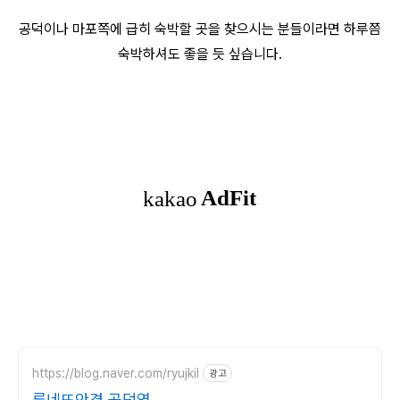
공덕이나 마포쪽에 급히 숙박할 곳을 찾으시는 분들이라면 하루쯤
숙박하셔도 좋을 듯 싶습니다.
https://blog.naver.com/ryujkil
광고
루네뜨안경 공덕역