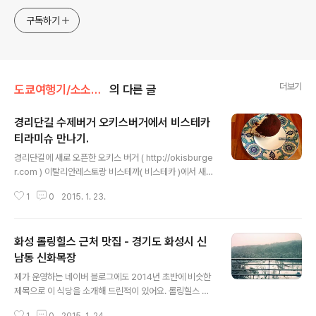
구독하기
더보기
도쿄여행기/소소한이야기
의 다른 글
경리단길 수제버거 오키스버거에서 비스테카
티라미슈 만나기.
글 내용
경리단길에 새로 오픈한 오키스 버거 ( http://okisburge
r.com ) 이탈리안레스토랑 비스테까( 비스테카 )에서 새롭
게 문을 연 수제 햄버거를 파는 곳이랍니다. 이곳은 수제 햄
1
0
2015. 1. 23.
버거 ( 브리오슈 빵으로 만들어서 더욱 독특한 햄버거를 드
실 수 있어요 ) 외에도 특별한 메뉴가 하나 더 있는데요! 바
로 비스테까에서 맛보실 수 있는 그 유명한 디저트 티라미
화성 롤링힐스 근처 맛집 - 경기도 화성시 신
슈. 비스테카에 가서 티라미슈 하나 먹고 오거나, 코스요리
먹고 오기에도 부담되어서 비스테카 블로그 즐겨찾기 해
남동 신화목장
글 내용
두고 그냥 가보고 싶다는 생각만 하게 되었는데.. 이번에 비
제가 운영하는 네이버 블로그에도 2014년 초반에 비슷한
스테카에서 오키스 버거가 생기면서 햄버거 시식기회 이벤
제목으로 이 식당을 소개해 드린적이 있어요. 롤링힐스 근
트를 열어서 저도 참여해 보았어요. 햄버거 먹은 후기는 다
처 맛집으로 ㅎㅎ 롤링힐스 근처에 있는 식당중에 저희 가
음번에! 이번 글은 바로 오키스버거에서 디저트로 드실 수