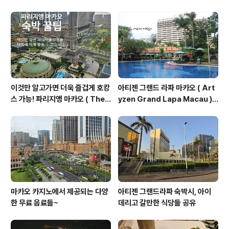
공연 볼 수 있는곳 ) 베네시안 & 런
관람하러 가는 길 안내 ( 오늘 알려
더너 셔틀 타고 가는 방법 안내 ( 성
드리는 길은 호텔 외부로 걷는 방
인 분들은 이렇게 이동하는 방법도
법임, 여름에 걷는거 비추 이유:덥
가능해요 )
고 습해서 힘듬 )
이것만 알고가면 더욱 즐겁게 호캉
아티젠 그랜드 라파 마카오 ( Art
스 가능! 파리지앵 마카오 ( The
yzen Grand Lapa Macau )
Parisian Macao ) 호텔 꿀팁 대
셔틀버스 알림 2024.06.17 기준
공개!
마카오 카지노에서 제공되는 다양
아티젠 그랜드라파 숙박시, 아이
한 무료 음료들~
데리고 갈만한 식당들 공유