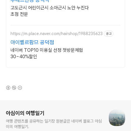
고도근시 어린이근시 소아근시 노안 누진다
초점 전문
https://m.place.naver.com/hairshop/1988235623
광고
아이벨르팜므 공덕점
네이버 TOP10 미용실 선정 첫방문체험
30~40%할인
(새창열림)
로그 정보
아심이의 여행일기
여행 콘텐츠를 공유하는 일기장 원본글은 네이버 블로그 아심
이의 여행일기.