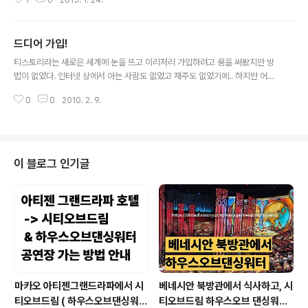
1
0
2015. 1. 24.
족이 모임을 할 때 이 식당을 주로 갑니다. 고기는 롤링힐스
있는 티라미..
호텔, 화성시청, 현대 기아 남양연구소 근방에서 꽤 괜찮은
편이지만 서비스는 좀... 호불호가 갈립니다. 그래도 아직까
드디어 가입!
지 맛은 괜찮다는 평가가 많고, 롤링힐스 신화목장이라고
글 내용
키워드 넣어서 검색하시면 롤링힐스 숙박하시면서 다녀오
티스토리라는 새로은 세계에 눈을 뜨고 이리저리 가입하려고 용을 써봤지만 방
신분들 후기 많이 보실 수 있을거예요. 다른 분들 후기 읽어
법이 없었다. 인터넷 상에서 아는 사람도 없었고 재주도 없었기에.. 하지만 어느
보시고 선택하시는게 좋을듯 싶습니다. 아직까지 현대 기
좋은 님의 도움으로 드디어 가입! 새로 시작하는 마음으로 여행자료를 정리할
아 연구소 분들의 회식장소로도 유명한 곳이라고 알고 있
0
0
2010. 2. 9.
공간을 드디어 찾았다. 네이버 블로그에도 물론 계속해서 올릴 예정이지만 이곳
습니다. 아!! 그리고 화성시 신남동은 남양쪽에 위치한 곳인
에서 새로운 마음으로 다시 시작할 예정 남들처럼 재미있게 글쓰는 재주는 없어
데 얼마전에 남양이 동에서 읍으로..
도, 그래도 많은 분들께 조금이나마 도움이 될 수 있는 여행정보를 정리할 공간
을 찾고 있었음에 소소하게나마 도움이 되시길 바랍니다.
이 블로그 인기글
마카오 아티젠그랜드라파에서 시
베네시안 북방관에서 식사하고, 시
티오브드림 ( 하우스오브댄싱워터
티오브드림 하우스오브 댄싱워터