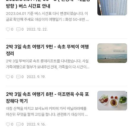
스호텔 앞 버스정류장에 붙어 있던 버스번호 변경 안내문
방향 ) 버스 시간표 안내
이에요
글 내용
2023.04.01 기준 버스 시간표 다시 변경되었습니다. 이
글로 확인해 주세요 아심이의 여행일기 :: 화성 50-8번 버
스 노선변경 알림 ( 신경대 - 화성시청경유 - 새솔고 노선 )
작성시간
0
0
2022. 12. 22.
및 버스시간표 변경알림 (tistory.com) 화성 50-8번 버
스 노선변경 알림 ( 신경대 - 화성시청경유 - 새솔고 노선 )
및 버스시간표 변경알 아니 이럴수가!! 50-8번 버스가 집
2박 3일 속초 여행기 9편 - 속초 뚜벅이 여행
앞을 지나가서 쏠쏠하게 유용한게 몇달 되었는데 2023년
정리
04월 01일 기준으로 서희스타힐스 기산아파트 현대문화
글 내용
관 ( 현대 사원 아파트 1차 ) 경유하지 않고 신경대 dktlad
2박 3일 뚜벅이로 속초 롯데리조트를 다녀왔습니다. 사실
l.tistory.com 오늘 버스 기다리면서 11월 01일 기준으로
가족여행으로 형부가 보내주신건데, 가족들이 다 시간이
바뀐 시간표가 부착되어 있어 찍어온 사진 첨부해 놓습니
안되고 거기에 강남 고속버스터미널에서 버스타고 갈 계획
작성시간
0
0
2022. 9. 19.
다. 현재 ( 2022.12.22기..
이라 하니 아무도 가지 않겠다고 해서 ㅋㅋ 혼자 속초를 가
게 되었습니다. 강남 고속버스터미널에서 속초 고속버스터
미널 가는 고속버스를 제외하고는 속초에서는 교통비 0원
2박 3일 속초 여행기 8편 - 이조면옥 수육 포
에 도전했고 실제 속초고속버스터미널에서 속초 롯데리조
장해다 먹기
트까지 모두 걸어서 다녀오고 속초 해변가에서 대부분의
글 내용
일정을 보냈기 때문에 교통비 0원을 쓰고 돌아왔습니다.
아침 산책을 마치고 보사노바 커피에 가서 바닐라라떼를
속초 롯데리조트에서 속초해변까지 아침 오후로 틈틈히 산
마신뒤 무엇을 할까 고민을 합니다. 관련후기 아심이의 여
책을 했습니다. 운동화를 신고 갔던탓에 틈틈히 모래 빼내
행일기 :: 2박 3일 속초여행기 5편 - 아침에는 바닐라라떼
작성시간
0
0
2022. 9. 16.
느라 힘들기도 했지만 그래도 하루에 만보 이상 꼬박꼬박
를... 보사노바 커피로스터스 속초점 (tistory.com) 속초
잘 걸었어요. 속초 롯데리조트에서는 스위트콘도 객실에
오는날 고속버스타고오다 이조면옥이 한양면옥으로 바뀐