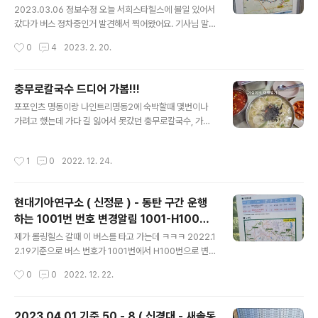
는데, 직원분들이 보험 실적이 좋아서 아빠가 사무소 대표
2023.03.06 정보수정 오늘 서희스타힐스에 볼일 있어서
로 TOP CEO 수상을 몇번 하셨기 때문에...사무소 직원 분
갔다가 버스 정차중인거 발견해서 찍어왔어요. 기사님 말
들께 조금이나마 도움이 되고자 삼성화재 여행자 보험 가
씀이 아직 시간표 확정은 안되었고 서희에 도착해서 기사
작성시간
0
4
2023. 2. 20.
입해서 다니던것을 NH농협손해보험 ( 여행자 보험 )을 바
님 잠깐 휴식 하시고 바로 회차 하신다고 하십니다. 남문 가
꾼 케이스예요 ㅋㅋ 그래..
실 분들은 중간에서 400번으로 환승 하심 되고 수원역 가
실 분들은 400a버스 타고 가셔도 되요. 참고로 저 버스 타
충무로칼국수 드디어 가봄!!!
시면 수원여고 영복여중 영복여고 까지 한번에 가실 수 있
글 내용
포포인츠 명동이랑 나인트리명동2에 숙박할때 몇번이나
습니다. 화성시 남양읍에 서희스타힐스 아파트가 들어서면
가려고 했는데 가다 길 잃어서 못갔던 충무로칼국수, 가다
서 이곳이 1.2.3차까지 있는 대단지 아파트라 그런지 버스
가 자꾸 길 인쇄골목 그쪽에서 방향감각 상실해서 항상 실
노선들이 신설되고 변경되고 있어요,. 기존에 사강에서 남
패함. 이번에는 아예 4호선타고 충무로역에서 내려서 찾아
문거쳐 경기대 가던 400A노선도 그런경우인데 2023년
작성시간
1
0
2022. 12. 24.
갔음 ㅋㅋㅋ 밥먹고 신세계본점까지 걸어왔기 때문에 이제
03월 01일을 기준으로 사강까지 가는 노선에서 종점이 화
는 길 잘 찾아갈 수 있음. 11시 오픈이라 일찍 가서 먹고 싶
성시 남양읍 서희스타힐스로 변..
었는데 ( 혼밥을 해야 했기에 ) 중간에 일이 생겨서 12시 1
현대기아연구소 ( 신정문 ) - 동탄 구간 운행
0분쯤 도착 혼자 밥먹는건데 들어갈 수 있을지 걱정... 하지
하는 1001번 번호 변경알림 1001-H100번
만 내 앞의 모든 두분이 혼자 오신 분들이었던지라 다행히
글 내용
으로 변경 ( 2022.12.19 기준 )
도 나도 눈치보지 않고 혼밥성공!!! 안에서 사람이 나오면
제가 롤링힐스 갈때 이 버스를 타고 가는데 ㅋㅋㅋ 2022.1
테이블을 치우시고 인원에 맞게 입장시켜 주시기 때문에
2.19기준으로 버스 번호가 1001번에서 H100번으로 변
대기인원이 있다면 줄 서서 기다리면 됨. 국물은 깔끔하고
경되어 게시물 공유합니다. 버스시간표는 바뀌면 화성도시
작성시간
0
0
2022. 12. 22.
좋았음. 7,000원의 가격을..
공사 홈페이지에 올라갈 거라 그러셨는데 아직 안올라온거
보니 기존 시간과 동일하지 않을까 추측중이지만 혹시라도
변경된 시간표가 있다면 다시 첨부해 놓겠습니다. 롤링힐
2023.04.01 기준 50 - 8 ( 신경대 - 새솔동