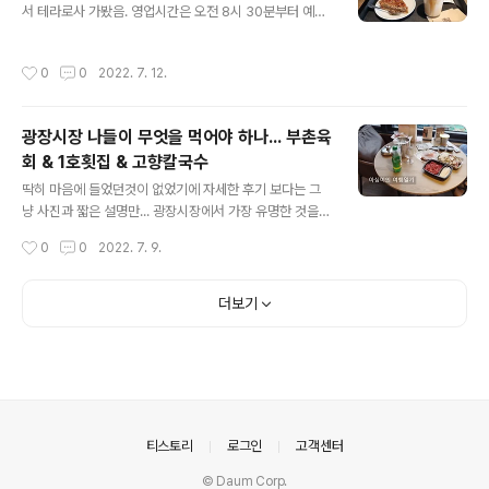
서 테라로사 가봤음. 영업시간은 오전 8시 30분부터 예술
story.com) 해당 노선 버스 시간표가 또 변경되었습니다.
의전당 유료회원 골드멤버쉽 소지자의 경우 커피및 음료 1
아래글이 2023년 03월 30일에 찍어온 최신 버스 시간표
0% 할인가능 회원카드 혹은 예술의전당 사이트 로그인해
니 아래 글에 나와있는 시간표 참고하세요. 아심이의 여행
작성시간
0
0
2022. 7. 12.
서 골드회원이라고 뜨는 팝업창 보여드려도 됨. 바닐라라
일기 :: H404번 버스 ..
떼가 없어서 카페라떼 주문해서 마셨는데 커피를 못마셔서
그런지 너무 쓰고 시다고 느꼈음. 하지만 아메리칸피칸파
광장시장 나들이 무엇을 먹어야 하나... 부촌육
이는 진짜진짜 맛있었음. 커피마시자마자 배아파서 화장실
회 & 1호횟집 & 고향칼국수
다녀온것으로 만족 ㅋㅋㅋ
글 내용
딱히 마음에 들었던것이 없었기에 자세한 후기 보다는 그
냥 사진과 짧은 설명만... 광장시장에서 가장 유명한 것을
뽑자면 순희네 빈대떡, 마약김밥 그리고 육회 등등 원래 창
작성시간
0
0
2022. 7. 9.
신육회 자매집등을 다니는데 이번에는 부촌육회를 가 보았
음 이유는...육회 포장할때 부촌육회 포장용기가 가장 예뻐
서 ㅋㅋㅋㅋㅋㅋ 부촌육회의 경우 오후 4시부터 5시까지
더보기
브레이크타임이 있는데 이 시간에 근방에 가면 ( 특히 주말
) 대기인원이 어마어마하다. 덕분에 주변 상인들은 남의 장
사 방해하면서 뭐하는거냐고 욕을 바리바리 하시고... 가급
적 이 시간은 피해서 방문하시는걸 권하고 싶음, 게다가 이
시간에 가면 ( 주말 오후 5시 무렵 ) 포장하는 줄도 대기시
간이 발생하기 때문에 다음에 다시 간다면 저 시간은 기필
의안내
티스토리
로그인
고객센터
코 피해서 가리라 다짐! 식..
© Daum Corp.