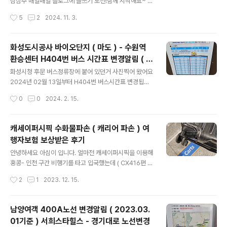
심삼주 매일매일 블로그에 글쓰기 도전!함께 시작해요~ 티
스토리 작심삼주 오블완 챌린지오늘 블로그 완료! 21일 동
작성시간
5
2
2024. 11. 3.
안 매일 블로그에 글 쓰고 글력을 키워보세요.www.tistor
y.com 저도 도전할 예정인데1.마카오 로컬 맛집 소개2.농
사 짓는 일상 3.최근에 본 클래식 공연 정리 어떤 주제로
화성도시공사 바이오단지 ( 마도 ) - 수원역
글을 쓸 까 지금 고민중입니다 ㅎㅎ 어떤 주제로 글을 써야
환승센터 H404번 버스 시간표 변경알림 ( 2
반응이 좋을까요?
글 내용
024.02.13 기준 )
화성시청 후문 버스정류장에 붙어 있던거 사진찍어 왔어요
2024년 02월 13일부터 H404번 버스시간표 변경됩니
다.
작성시간
0
0
2024. 2. 15.
캐세이퍼시픽 수화물파손 ( 캐리어 파손 ) 여
행자보험 보상받은 후기
글 내용
안녕하세요 아심이 입니다. 얼마전 캐세이퍼시픽을 이용해
홍콩- 인천 구간 비행기를 타고 입국했는데 ( CX416편 )
인천공항에서 수화물을 찾는데 바퀴 부분이 망가진것을 발
작성시간
2
1
2023. 12. 15.
견했어요. 캐세이퍼시픽에서 서류 받아서 여행자보험 가입
한것 보상받은 후기를 작성해 보려 합니다. 다들 여행가실
때 여행자 보험에 가입을 할까 말까 고민을 하실거예요, 저
남양여객 400A노선 변경알림 ( 2023.03.
도 사실 이걸 할까 말 까 고민을 많이 하는데... TMI를 하자
01기준 ) 서희스타힐스 - 경기대로 노선변경
면... 저희 아빠가 근무하시던 곳에서도 보험상품을 취급하
글 내용