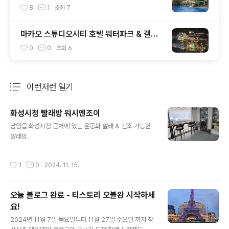
nd Lapa Macau ) 셔틀버스 알림 2024.0
8
1
조회
7
6.17 기준
마카오 스튜디오시티 호텔 워터파크 & 갤럭
시 그랜드 리조트덱 유료 입장 안내
0
0
조회
6
이런저런 일기
분류 전체보기
주요 글 목록
화성시청 빨래방 워시엔조이
글 내용
남양읍 화성시청 근처에 있는 운동화 빨래 & 건조 가능한
빨래방.
작성시간
1
0
2024. 11. 15.
오늘 블로그 완료 - 티스토리 오블완 시작하세
요!
글 내용
2024년 11월 7일 목요일부터 11월 27일 수요일 까지 작