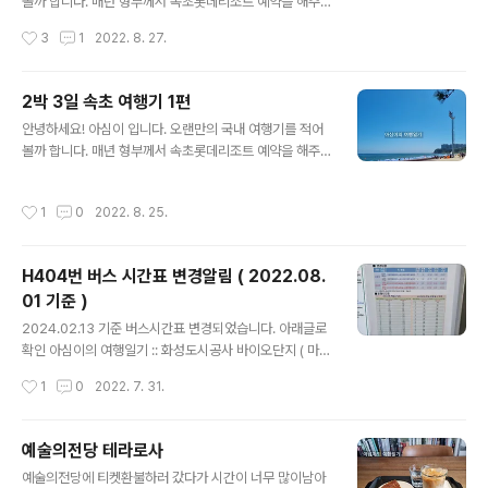
약이 안되어서 스위트 더블 + 스위트 트윈의 형태로 예약
볼까 합니다. 매년 형부께서 속초롯데리조트 예약을 해주
을 해주셨어요. 그래서 프론트에서 체크인 진행하면서 2박
시는데 올해는 8월에 해 주셨어요. 그런데 이번에는 차 없
작성시간
3
1
2022. 8. 27.
모두 더블객실로 원한다고 요청드렸더니 객실이 가능하다
이 서울 고속버스터미널에서 버스를 타고 속초를 다녀오는
고 해주셨어요, 고속버스 시간이 2시라..
것으로 결정해서 2박 3일 뚜벅이 속초여행을 다녀왔습니
다. 이번 여행의 부제는 속초 대중교통 0원도전이 될것 같
2박 3일 속초 여행기 1편
아요 ㅎㅎ 이유는 딱히 관광에 목적을 두고 갔던것이 아니
글 내용
안녕하세요! 아심이 입니다. 오랜만의 국내 여행기를 적어
라 그냥 걷고 쉬다가만 오자고 결심했기에 속초 고속버스
볼까 합니다. 매년 형부께서 속초롯데리조트 예약을 해주
터미널에서 속초롯데리조트 그리고 그 외의 모든곳들을 걸
시는데 올해는 8월에 해 주셨어요. 그런데 이번에는 차 없
어서 다녀왔기 때문입니다. 고속버스터미널에서 9시버스
이 서울 고속버스터미널에서 버스를 타고 속초를 다녀오는
를 타고 속초 고속버스터미널에 도착한 시간은 12시 10분
작성시간
1
0
2022. 8. 25.
것으로 결정해서 2박 3일 뚜벅이 속초여행을 다녀왔습니
무렵 너무 일찍 도착을 했기에 속초 고속버스터미널에서
다. 이번 여행의 부제는 속초 대중교통 0원도전이 될것 같
속초롯데리조트 까지 걸어가보기로 합니다. 속초 고속버
아요 ㅎㅎ 이유는 딱히 관광에 목적을 두고 갔던것이 아니
스..
H404번 버스 시간표 변경알림 ( 2022.08.
라 그냥 걷고 쉬다가만 오자고 결심했기에 속초 고속버스
01 기준 )
터미널에서 속초롯데리조트 그리고 그 외의 모든곳들을 걸
글 내용
어서 다녀왔기 때문입니다. 오늘은 속초까지 타고 갔다온
2024.02.13 기준 버스시간표 변경되었습니다. 아래글로
고속버스에 대한 이야기를 해 볼까 합니다. 경기도 화성시
확인 아심이의 여행일기 :: 화성도시공사 바이오단지 ( 마도
청에서 속초까지 대중교통을 이용해서 갈 수 있는 방법은
) - 수원역 환승센터 H404번 버스 시간표 변경알림 ( 20
작성시간
1
0
2022. 7. 31.
크게 3가지로 생각할 수 있을것 같아요. 하나는 화성..
24.02.13 기준 ) (tistory.com) 2023.08.05 정보수정
해당버스의 버스시간표가 변경되어 다시 작성해 놓았습니
다. 2023년 08월 01일 기준으로 변경되었으니 이 시간표
예술의전당 테라로사
를 참고 바랍니다. 아심이의 여행일기 :: 화성도시공사 H4
글 내용
예술의전당에 티켓환불하러 갔다가 시간이 너무 많이남아
04번 버스 시간표 변경알림 ( 2023.08.01 기준 변경 ) (ti