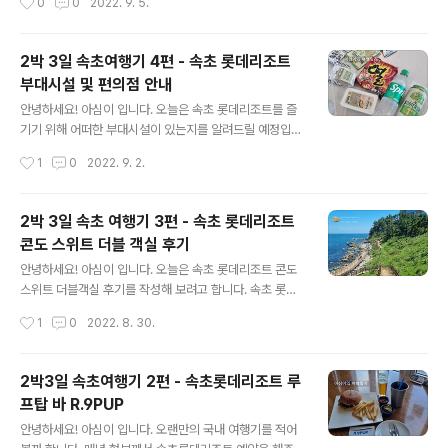
0
0
2022. 9. 5.
나 있고 그 뒷쪽으로 GS25편의점이 보이실거예요. GS2
더니 부품 하나를 갈아야 하는데 30분 넘게 걸릴거 같은데
5편의점이 있는 방향으로 길을 따..
지금 교체해도 되고 내일 아침에 외출할때 연락하면 갈아
놓겠다고 하고 가셨어요. 그래서 아침에 외출을 하면서 프
2박 3일 속초여행기 4편 - 속초 롯데리조트
론트에 전화해서 객실정비는 필요 없고 물만 더 넣어주심
부대시설 및 편의점 안내
되고 화장실 정비 부탁드린다고 이야기를 하고 산책을 나
글 내용
섭니다. 사실 전날 인스타그램에서 속초카페, 속초바닐라
안녕하세요! 아심이 입니다. 오늘은 속초 롯데리조트를 즐
라떼등의 태그로 검색을 했을때 마음에 드는 카페 한곳을
기기 위해 어떠한 부대시설이 있는지를 알려드릴 예정입니
찾았는데 거기는 제가 머문 속초롯데리조트에서 걸어가기
다. 사실 저는...롤링힐스호텔 휘트니스 회원이기 때문에 이
작성시간
1
0
2022. 9. 2.
에 거리가 꽤 되어서 포기하고, 보사노바를 가기로 결정을
제는 다른 호텔들을 가도 수영장이나 사우나등은 이용하지
했어요. 속초 롯데리조트 콘도 객실에서 바라본..
않아요 ( 가장 큰 이유는 돈을 지불해야 해서 그게 아까워서
) 그래서 이번에도 속초 롯데리조트 워터파크와 사우나 시
2박 3일 속초 여행기 3편 - 속초 롯데리조트
설은 가지 않았고, 휘트니스랑 편의점등만 이용하고 왔어
콘도 스위트 더블 객실 후기
요. 속초 롯데리조트의 사우나 ( 찜질방 )은 찜질복 포함 이
글 내용
용료 만원으로 알고 있는데 투숙객은 객실당 최대 4인까지
안녕하세요! 아심이 입니다. 오늘은 속초 롯데리조트 콘도
50% 할인이에요, 만원인줄 알고 안갔는데 투숙객 할인 있
스위트 더블객실 후기를 작성해 보려고 합니다. 속초 롯데
는거 알았으면 가볼걸 싶었어요. 찜질방은 오전 7시부터
리조트는 체크인 오후 3시, 체크인 오전 11시 그리고 레이
작성시간
1
0
2022. 8. 30.
오후 8시까지 이용가능합니다. 저녁 산책하면서 바라본 라
트체크아웃은 한시간에 15,000원 입니다. 롯데리조트 속
마다호텔 방향 ( 대포항 ) 속초..
초의 콘도 객실은 크게 3가지 타입으로 나눌 수 있는데 디
럭스, 패밀리 그리고 스위트 객실로 나뉘면서 스위트 객실
2박3일 속초여행기 2편 - 속초롯데리조트 루
은 32평형의 스위트 더블과 트윈으로 나뉘어져 있어요, 제
프탑 바 R.9PUP
경우 형부가 속초 롯데 회원권을 가지고 계시기에 매년 속
글 내용
초 롯데리조트를 보내주십니다. 올해는 동일타입 객실 예
안녕하세요! 아심이 입니다. 오랜만의 국내 여행기를 적어