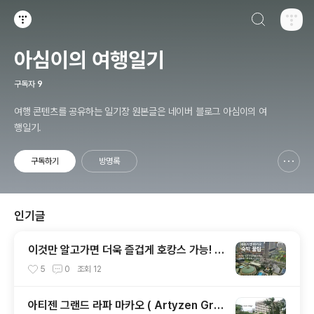
검색하기
티스토리
아심이의 여행일기
구독자
9
여행 콘텐츠를 공유하는 일기장 원본글은 네이버 블로그 아심이의 여
행일기.
구독하기
방명록
신고하기 레이어
열기
인기글
이것만 알고가면 더욱 즐겁게 호캉스 가능! 파
리지앵 마카오 ( The Parisian Macao ) 호
5
0
조회
12
텔 꿀팁 대 공개!
아티젠 그랜드 라파 마카오 ( Artyzen Gra