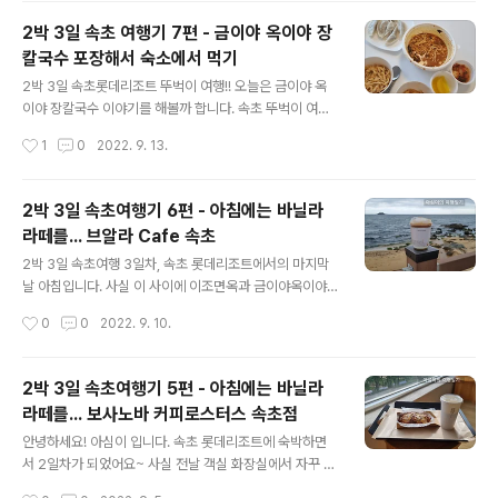
머물..
게 생각이 나서 이조면옥에 가보기로 합니다. 예전에 있던
2박 3일 속초 여행기 7편 - 금이야 옥이야 장
이조면옥이 한양면옥 간판을 달고 있어서 이조면옥은 어찌
칼국수 포장해서 숙소에서 먹기
된 것인지 검색을 해 보니 근처의 다른 위치로 자리를 옮기
글 내용
셨다고 합니다, 계산하면서 이전하신지 모르고 옛날 자리
2박 3일 속초롯데리조트 뚜벅이 여행!! 오늘은 금이야 옥
갔다고 하니깐 4월달에 가게이전 하셨다고 ㅎㅎ 속초 혹은
이야 장칼국수 이야기를 해볼까 합니다. 속초 뚜벅이 여행
롯데리조트 속초 가셨다가 이조면옥 가실 분들은 꼭 이전
을 계획하면서 첫날 점심을 어디서 먹어야 할까 고민을 많
작성시간
1
0
2022. 9. 13.
한 위치로 찾아가도록 하세요. 속초 이조면옥 위치 http
이 했어요, 일단 9시에 강남 고속버스터미널에서 출발을
s://naver.me/GmFV..
하기 때문에 오후 1시 전후에 도착하지 않을까 생각을 했고
( 주말의 경우 고속도로가 막혀서 고속버스터미널에서 속
2박 3일 속초여행기 6편 - 아침에는 바닐라
초까지 4시간 정도 걸린다는 글들을 봤었음 ) 속초 롯데리
라떼를... 브알라 Cafe 속초
조트의 경우 오후 3시 체크인 시간을 칼같이 지키는 편이
글 내용
기 때문에 속초 고속버스터미널 근처에서 점심 먹을 수 있
2박 3일 속초여행 3일차, 속초 롯데리조트에서의 마지막
는곳을 검색하다가 장칼국수 라는 메뉴를 알게 됩니다. 가
날 아침입니다. 사실 이 사이에 이조면옥과 금이야옥이야
격도 적당하고 고속버스터미널에서 장칼국수 먹고 속초 롯
후기를 작성해야 하지만 바닐라라떼 후기를 먼저 남기고자
작성시간
0
0
2022. 9. 10.
데리조트 이동하려는 계획을 세웠는데!! 생각보다 속초에
오늘 이 글을 씁니다. 3일차 아침, 원래 예약해 놓은 고속버
일찍 도착하는 바람에 계획변경!! 속초롯데리..
스 시간이 오후 2시 프리미엄고속버스였는데 이날 아침부
터 비가 내린다는 일기예보가 있어서 집에 빨리 가야 하나
2박 3일 속초여행기 5편 - 아침에는 바닐라
싶은 마음에 잠이 일찍 깼습니다. 아침시간에는 구름이 많
라떼를... 보사노바 커피로스터스 속초점
이 낀 흐린날씨였는데 9시가 되어오니 비가 올 것 같은 느
글 내용
낌이...강하게...들기 시작. 일단 오늘은 해안도로를 따라 브
안녕하세요! 아심이 입니다. 속초 롯데리조트에 숙박하면
알라카페에 찾아가기로 합니다. 속초 롯데리조트 정문쪽으
서 2일차가 되었어요~ 사실 전날 객실 화장실에서 자꾸 물
로 내려와서 오른쪽 방향을 보시면 이마트24 편의점이 하
내려가는 소리가 계속 들려서... 설비팀 직원분이 오셔서 보
작성시간