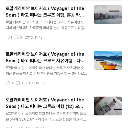
라 그런지 프로머네이드에서도 여러가지 쇼핑이벤트가 열
로얄캐리비안 보이저호 ( Voyager of the
리고 있었습니다. 평소 구입하고 싶었던 로얄캐리비안 로
Seas ) 타고 떠나는 크루즈 여행, 홍콩 카이
고가 있는 티가 69불인데 29.88불로 세일중! 구입을 위해
글 내용
탁 크루즈터미널에서 구룡역가기
사이즈를 살펴보는데 다 큰 사이즈밖에 남아있지 않음.. 그
로얄 캐리비안 보이저호 타고 떠나는 크루즈 자유여행 드
래도 결국 찾고 찾아 구입했어요. 반팔티도 하나 사고 싶었
디어 베트남에서 하루종일 바다를 건너, 홍콩으로 도착을
는데 이건 생각보다 별로라서 패쓰, 그리고 여러 의류 및 크
했습니다. 홍콩 도심의 전경을 크루즈안에서 바라보니 그
작성시간
1
0
2016. 11. 12.
루즈에서 판매하고 있던 상품들도 세일하고 있으니 무언가
기분이 남다릅니다. 첫날 떠날때와는 또 다른 느낌 아침을
구입하고 싶으신 분들은 이때를 ..
먹고, 남은 짐을 챙기고 드디어 크루즈에서 내릴 준비를 합
니다. 7층 구역에서 잠깐 대기하다 시간이 되어 크루즈에
로얄캐리비안 보이저호 ( Voyager of the
서 하선, 마지막으로 시패스 카드를 기계에 읽히고, 크루즈
Seas ) 타고 떠나는 크루즈 자유여행 - 다낭
에서 나가는데 마음이 싱숭생숭.. 떠나기 싫은 마음 그리고
글 내용
꼰시장에서 맛본 망고스무디의 맛
아빠 먼저 한국으로 돌아가셔야 하는데 걱정되는 마음이
로얄캐리비안 보이저호 타고 떠나는 크루즈 자유여행! 오
교차합니다. 드디어 크루즈를 벗어나 카이탁크루즈 터미널
행산 관광을 마치고 이제 한시장을 가겠군 하는 생각으로
로 진입합니다. 이때 필요한것은 여권 그리고 홍콩 입국 서
차를 타고 있었는데 한시장으로 가던길에서 뭔가 옆 이상
작성시간
3
0
2016. 10. 17.
류 홍콩 입국 서류의 경우 전날 선실로 배송되기 때문에 각
한 길로 감.. 어랏 왜 그러지? 싶었는데 도착해서 보니 꼰시
항목에 맞게 작성하시면 되고, 머무르는..
장, 각자 자유시간을 가지고 3시 30분에 다시 꼰시장 앞
주차장에서 만나기로 하고 각자 길을 나섭니다. 사실 저는
로얄캐리비안 보이저호 ( Voyager of the
꼰시장 내부로 들어가는걸 그리 내켜하지 않았어요, 아빠
Seas ) 타고 떠나는 크루즈 여행 (12) 오늘
가 비위가 많이 약하셔서... 아빠는 처음에는 자신있게 들어
글 내용
은 sea day! 크루즈에서 먹은것들
가자고 하셨지만 바로 후회 하시고 밖으로 나오심, 특히 음
로얄캐리비안 보이저호 타고 떠나는 크루즈 자유여행 오늘
식 코너 있던 곳 중에 젓갈등을 판매하고 있던곳은 냄새
은 5일차 SEA DAY ~ 아침을 먹고 오전 활동을 하고 객실
가... 비위 약하신 분들이라면 마스크 끼고 들어가시는게 좋
로 돌아오니 드디어 하선준비를 알리는 몇몇 준비물이 침
작성시간