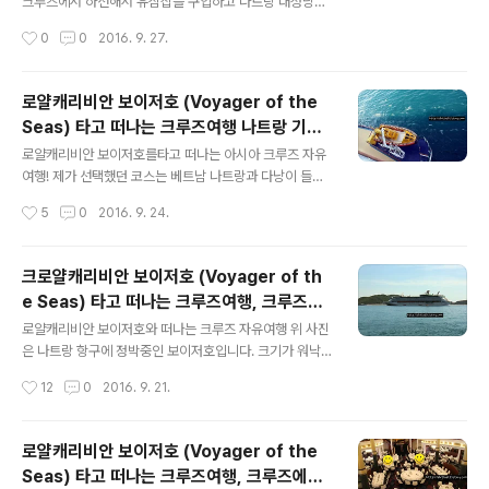
몰라 일단 길을 건너 나트랑센터 부터 들리기로 합니다. 나
크루즈에서 하선해서 유심칩을 구입하고 나트랑 대성당까
트랑 해변에서 나트랑센터는 길 하나만 건너면 되기 때문
지 이동하기 베트남 유심칩 구입 및 베트남 택시 사기 예방
작성시간
0
0
2016. 9. 27.
에 그리 어렵지 않게 찾아가실 수 있어요. 크루즈 기항지 투
하기!! http://dktladl.tistory.com/entry/%EB%A1%9
어 승객들도 전부 나트랑센터로 ..
C%EC%96%84%EC%BA%90%EB%A6%AC%E
B%B9%84%EC%95%88-%EB%B3%B4%EC%9
로얄캐리비안 보이저호 (Voyager of the
D%B4%EC%A0%80%ED%98%B8-Voyager-of-t
Seas) 타고 떠나는 크루즈여행 나트랑 기항
he-Seas-%ED%83%80%EA%B3%A0-%EB%9
글 내용
지 투어, 자유여행으로 진행하기
6%A0%EB%82%98%EB%8A%94-%ED%81%A
로얄캐리비안 보이저호를타고 떠나는 아시아 크루즈 자유
C%EB%A3%A8%EC%A6%88%EC%97%AC%E
여행! 제가 선택했던 코스는 베트남 나트랑과 다낭이 들어
D%96%89-%EB%82%98%ED%8A%B8%EB%9
가 있던 코스로, 나트랑의 경우 로얄캐리비안뿐만 아니라
작성시간
5
0
2016. 9. 24.
E%91-%EA%B8%B0%ED%95%AD%EC%A7%80
2016년 11월부터 운항을 시작하는 드림크루즈 그리고 프
-%ED%8..
린세스크루즈등의 선사들이 기항지로 선택하고 있는 베트
남의 대표적인 휴양지 입니다. 특히 이 나트랑의 장점은 크
크로얄캐리비안 보이저호 (Voyager of th
루즈가 정박하는 항구에서 시내까지 매우 가까운 거리입니
e Seas) 타고 떠나는 크루즈여행, 크루즈에
다. 사실 처음에는 기항지 투어를 할까 살짝 고민했는데 결
글 내용
서 아침! 조금은 여유있게
국 나트랑 대성당 둘러보고 쌀국수먹기, 그리고 마사지 받
로얄캐리비안 보이저호와 떠나는 크루즈 자유여행 위 사진
고 해변가에서 시간을 보내고 돌아오는것으로 계획을 변
은 나트랑 항구에 정박중인 보이저호입니다. 크기가 워낙
경.나트랑의 경우 항구가 작기 때문에 근처에 크루즈를 정
커서 카메라에 크루즈 사진 담기가 조금 힘들었네요. 오늘
작성시간
12
0
2016. 9. 21.
박한 뒤 작은 배 ( 텐더보트 ) 를 타고 하선하는 방식입니다.
은 매일 아침 어디서 어떤 메뉴를 먹을까 고민중이신 분들
오늘글은 텐더 하선하는 방법, 유심칩구입, 택..
을 위해, 제가 크루즈에서 먹었던 아침 메뉴들을 소개해 드
리고자 합니다. 윈재머와 프라머네이드에서 먹었던 메뉴들
로얄캐리비안 보이저호 (Voyager of the
은 제외했고 사파이어 다이닝룸에서 먹었던 메뉴들만 있으
Seas) 타고 떠나는 크루즈여행, 크루즈에서
며, 그리고 저는 이번 여행에서는 룸서비스는 따로 이용하
글 내용