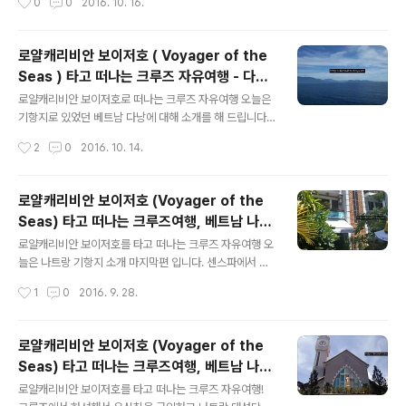
0
0
2016. 10. 16.
을것 같아요. 일단 다른쪽 출구로 나가서 한바퀴 돌다보니
대 위에 준비되어 있습니다. 싱숭생숭한 마음이 교차하네
마스크 파는곳이 있어서 1만동 (..
요. 윈재머 카페에 가서 자리 맡을 자신이 없어서 이날 점심
은 3층 사파이어다이닝룸에서... 스타터, 메인, 디저트 중에
로얄캐리비안 보이저호 ( Voyager of the
원하는것 고르시면 되고 오른쪽을 보시면 이날도 랍스터 2
Seas ) 타고 떠나는 크루즈 자유여행 - 다낭
9.95불 그리고 선내 주류 가격 궁금하신 분들은 아래의 와
글 내용
자유여행 준비 + 분차카 먹기
인 가격 참고해 주세요. 빵과 버터, 저는 차가운물을 좋아하
로얄캐리비안 보이저호로 떠나는 크루즈 자유여행 오늘은
는 편인데 항상 미지근한 물을 주어서 꼭 얼음 더 달라고 요
기항지로 있었던 베트남 다낭에 대해 소개를 해 드립니다.
청했어요. 아빠는 계란스프와 베트남식 볶음밥 주문 저는
베트남 다낭의 경우 다낭시내 ( 미케비치 ) 까지 가는데 약
작성시간
2
0
2016. 10. 14.
태국 스타일의 스프를 주문했는데, 제꺼는 맛없었어요. 메
1시간 정도 걸리는 거리에 위치하고 있는 찬메이항구에 정
뉴 선택 실패 아빠의 볶..
박을 합니다. 사실 이정도 거리면 택시를 타고 갔다올 수 있
는 곳이라고 생각했고, 당연 크루즈 항구에 도착을 하면 택
로얄캐리비안 보이저호 (Voyager of the
시들이 있을거니 그 택시를 타고 미케비치만을 다녀오면
Seas) 타고 떠나는 크루즈여행, 베트남 나트
좋을것 같다고 생각을 했습니다. 제 경우 작년에 다낭 여행
글 내용
랑 자유여행 즐기기
을 했었고, 아빠 역시 다낭 여행 경험이 있으셨기 때문에 바
로얄캐리비안 보이저호를 타고 떠나는 크루즈 자유여행 오
나힐, 호이안등의 주요 관광지는 다 둘러보고 오셨거든요.
늘은 나트랑 기항지 소개 마지막편 입니다. 센스파에서 마
하지만 막상 항구에 도착하고 나니 계획은 철처하게 무산
사지를 받고 다시 걸어서 나트랑 해변으로 이동을 합니다 (
작성시간
1
0
2016. 9. 28.
되었음! 오늘은 제가 흥정에 실패했던 경험담을 조금 자세
10분정도 걸어감 ) 나트랑 해변에서 휴식 시간을 가지려고
하게 공유하고자 합니다. 다낭 항..
수영복이랑 수건까지 챙겨 갔었는데, 어디서 자리를 잡을
까 고민 ( 저 멀리 우리가 타고온 보이저호가 보입니다. 아
로얄캐리비안 보이저호 (Voyager of the
주 작게 보여서 스마일 표시해 놓음 ) 다낭 미케비치 처럼
Seas) 타고 떠나는 크루즈여행, 베트남 나트
곳곳에 파라솔이랑 유료 의자들이 있는데 다낭은 가격표가
글 내용
랑 자유여행 즐기기
다 붙어 있었는데 여기는 그렇지 않네요. 중간에 어찌될지
로얄캐리비안 보이저호를 타고 떠나는 크루즈 자유여행! ​