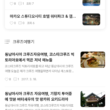
nd Lapa Macau ) 셔틀버스 알림 2024.0
8
1
조회
7
6.17 기준
마카오 스튜디오시티 호텔 워터파크 & 갤럭
시 그랜드 리조트덱 유료 입장 안내
0
0
조회
6
크루즈여행기
분류 전체보기
주요 글 목록
동남아시아 크루즈자유여행, 코스타크루즈 빅
토리아호에서 먹은 저녁 메뉴들
글 내용
코스타크루즈 빅토리아호를 타고 떠난 동남아시아 크루즈
여행 오늘은 제가 크루즈 여행을하면서 다이닝 레스토랑에
서 먹었던 저녁메뉴들을 소개해 드립니다. 제가 승선했던
작성시간
8
1
2017. 3. 18.
코스타크루즈 빅토리아호에는 하루 2번 저녁시간이 있었
는데 오후 6시에 시작하는 퍼스트시팅, 8시 30분에 시작
하는 세컨트시팅이라는 이름으로 두번의 저녁시간이 있었
동남아시아 크루즈 자유여행, 기항지 투어중
습니다. 첫날은 오후 6시 15분에 시작하는 저녁을 먹었는
에 맛본 버터새우의 맛 랑카위 오키드리아
데 같이 갔던 동생과 상의를 한 뒤 둘쨋날 부터는 8시 30
글 내용
분으로 저녁시간을 변경해서 2인용 좌석에 앉아 저녁을 먹
동남아시아 크루즈 자유여행, 코스타크루즈의 빅토리아호