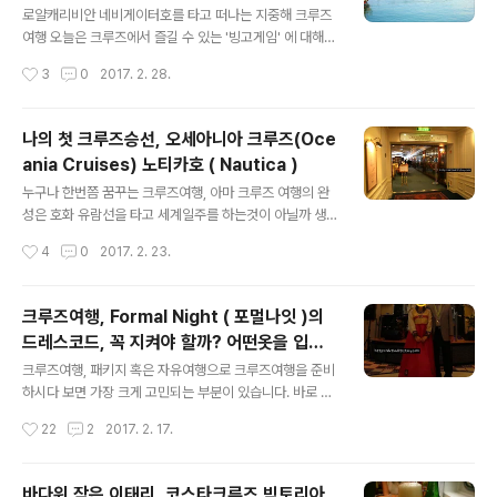
문하기도 좋거든요.. 크루즈의 세계는 무궁무진 하고, 다양
로얄캐리비안 네비게이터호를 타고 떠나는 지중해 크루즈
한 먹거리를 즐기는 방법에 따라 크루즈 여행을 조금 더 재
여행 오늘은 크루즈에서 즐길 수 있는 '빙고게임' 에 대해
미있게 보낼 수 있다고 생각합니다. 오늘은 그 중에서도 지
소개해 드리려고 합니다. 로얄 캐리비안 및 코스타크루즈
작성시간
3
0
2017. 2. 28.
중해 크루즈 여행을 갔던당시, 로얄캐리비안 네비게이터호
프린세스크루즈 ncl크루즈 선사에서도 이런 빙고게임을
3층 4층 5층에 있는 다이닝..
즐기실 수 있는 시간이 있으니 크루즈여행을 하시는 분들
은 이런 시간들을 적극 노려보세요! 다만 빙고게임은 카지
나의 첫 크루즈승선, 오세아니아 크루즈(Oce
노와 마찬가지로 미성년자는 참여할 수 없는 게임이니, 구
ania Cruises) 노티카호 ( Nautica )
경만 하거나 혹은 부모님과 함께 참여하도록 하세요. 빙고
글 내용
게임은 각 날짜별로 운영되는 시간이 다르기 때문에 승선
누구나 한번쯤 꿈꾸는 크루즈여행, 아마 크루즈 여행의 완
하시는 크루즈에서 발간되는 선상신문을 주의깊게 봐 주세
성은 호화 유람선을 타고 세계일주를 하는것이 아닐까 생
요, 제가 승선했던 로얄캐리비안 네비게이터호의 경우 3개
각됩니다. 크루즈역시 호텔과 마찬가지로 성급이 나뉘어져
작성시간
4
0
2017. 2. 23.
의 게임은 16불, 5개의 게임은 22불로 게임판이 판매되고
있고, 성급이 높은 5성급 6성급 크루즈에 승선할수록 수준
있었는데 저는 22불짜리 6장을 구입했습니다 ( ..
높은 서비스와 식사등을 제공받을 수 있는데요, 여기서 크
루즈의 성급을 나누는 기준은 크루즈에 승선하는 승무원대
크루즈여행, Formal Night ( 포멀나잇 )의
승객의 비율이 1대1에 가까울 수록 좋은 크루즈입니다. 무
드레스코드, 꼭 지켜야 할까? 어떤옷을 입는
조건적으로 배의 규모가 큰게 좋은게 아닌 얼마나 세심한
글 내용
것이 좋을까?
서비스를 받을 수 있는지가 중요한 평가기준이라고 하네
크루즈여행, 패키지 혹은 자유여행으로 크루즈여행을 준비
요. 15만톤 22만톤등의 대형크루즈는 즐길거리가 매우 다
하시다 보면 가장 크게 고민되는 부분이 있습니다. 바로 어
양하게 있어 신나는 크루즈 생활을 할 수 있다는 장점이 있
떤 의상을 준비할까? 입니다. 처음 크루즈 여행을 가게 되
작성시간
22
2
2017. 2. 17.
지만 워낙 승선인원이 많아 레스토랑이나 특정 장소를 이
면 특정 날짜에 ( 드레스코드: dress code )가 필요한 날
용할때는 조금 복잡한 느낌이 들기도 합니다. 3..
들이 있는데 정찬파티 ( 포멀나잇 )이 있다고 일정표에 쓰
여있기 때문에 이날 어떤 옷을 입어야 하는지 궁금증이 들
바다위 작은 이태리, 코스타크루즈 빅토리아