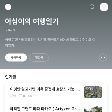
검색하기
티스토리
아심이의 여행일기
구독자
9
여행 콘텐츠를 공유하는 일기장 원본글은 네이버 블로그 아심이의 여
행일기.
구독하기
방명록
신고하기 레이어
열기
인기글
이것만 알고가면 더욱 즐겁게 호캉스 가능! 파
리지앵 마카오 ( The Parisian Macao ) 호
5
0
조회
12
텔 꿀팁 대 공개!
아티젠 그랜드 라파 마카오 ( Artyzen Gra