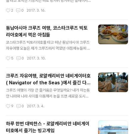
었습니다. 먼저 1일차에 먹었던 저녁 이 크루즈에서는 첫날
를 타고 도착한 기항지는 바로 랑카위 랑카위는 말레이시
스프를 주문해 보고 양도 너무 많고 맛도 제 입에 맞지 않아
아에 있는 섬으로 이루어진 도시입니다. 코스타크루즈뿐만
작성시간
2
0
2017. 3. 16.
그냥 안먹는것으로.. 퍼스트메인 메뉴로 시켰던 파스타인
아니라 로얄캐리비안 스타크루즈 그리고 프린세스크루즈
데, 저는 토마토와 크림소스가 섞인 것 동생..
등 다양한 크루즈 회사들이 기항지로 정박하고 있는 작은
도시로, 선사에서 제공하는 기항지 투어 그리고 자유여행
동남아시아 크루즈 여행, 코스타크루즈 빅토
을 즐기기에도 좋은곳 입니다. 더욱이 도시 전체가 면세도
리아호에서 먹은 아침들
시이기 때문에 어디서든 저렴한 주류 가격을 만나실 수 있
글 내용
다는 점도 크나큰 장점! 오늘은 기항지로 정박했던 랑카위
코스타크루즈 빅토리아호를 타고 떠난 동남아시아 크루즈
에서 제가 들렸던 식당, 오키드리아를 소개해 드립니다. 위
자유여행 오늘은 제가 크루즈에서 먹었던 아침메뉴들에 대
치는 판타이체낭 근처이기는 한데 정확하게 어디쯤인지는
한 소개를 해 드리려고 합니다. 사실 이 노선전에 탔던 한중
작성시간
5
0
2017. 3. 10.
모르겠네요,저는 크루즈에서 하차해서 선사에서 제공하는
일노선의 경우 동일한 코스타크루즈 빅토리아호 였는데 한
셔틀버스를 타고 이동하다 알룬알룬스파에서 마사지를 받
가지 실망한 부분이 있었는데, 그건 바로 음식코너였어요.
고 택시를..
음식 자체는 나쁘지 않았는데 과일이... 생각보다 너무 부실
크루즈 자유여행, 로얄캐리비안 네비게이터호
하게 있어서 아빠가 그 부분에서 조금 아쉽다고 하셨거든
( Navigator of the Seas )에서 즐긴 다양
요 ( 과일이 넉넉치 않아 다들 경쟁적으로 과일 퍼 담기 바
글 내용
한 정찬메뉴
쁨 ) 그런데 싱가폴에서 출항하는 동남아시아 크루즈의 경
크루즈 여행의 가장 큰 즐거움은 무엇일까요? 내가 자는동
우 다양한 과일들을 넉넉하게 맛볼 수 있어서 이 부분에서
안 나라와 나라 사이를 이동해서 눈을 뜨면 새로운 도시에
꽤 만족을 했습니다. 4박 5일의 싱가폴 - 랑카위 - 페낭 -
도착해 있다는 점도 있지만 바로 이 다양한 먹거리 또한 크
작성시간
9
0
2017. 3. 4.
그리고 싱가폴로 돌아오는 코스중 아침을 먹을 수 있는건
루즈 여행의 즐거움이 아닐까 싶어요. 제가 첫 크루즈여행
4일 하루는 귀찮아서 아침먹는거..
을 가게 되었을 당시 누군가 저에게 이런말을 했습니다. "
크루즈는 나이 많은 할머니 할아버지들이 가는 지루한 여
하루 한번 대박찬스 - 로얄캐리비안 네비게이
행이라고.." 하지만 제 생각은 조금 다릅니다. 다양한 먹거
터호에서 즐기는 빙고게임
리가 있고, 많은 사람들을 만날 수 있으며 새로운 도시를 방
글 내용