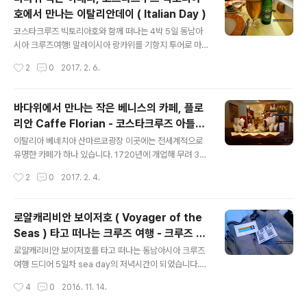
게 됩니다. 제 경우 4번의 크루즈여행이 있는데 한번은 지
호에서 만나는 이탈리안데이 ( Italian Day )
중해크루즈, 두번은 아시아크루즈 그리고 한번은 한중일
글 내용
크루즈 노선이었는데요, 저의 첫 크루즈여행은 유럽 배낭
코스타크루즈 빅토리아호와 함께 떠나는 4박 5일 동남아
여행과 겸했기 때문에 옷을 거의 챙겨가지 않았고 원피스
시아 크루즈여행! 말레이시아 랑카위를 기항지 투어로 마
한두벌 정도만 가져갔었습니다. 막상 드레스코드가 포멀 -
치고 크루즈로 돌아와 저녁을 먹으러 다이닝 레스토랑으로
작성시간
2
0
2017. 2. 6.
Formal 이었던 Formal Night 이 다가오자 한껏 드레스
갑니다.코스타크루즈로 여행을 하시다보면 특정일이 되면
업 하신 외국분들 사이..
레스토랑 직원들이 특정 복장을 하고 있는날이 있습니다 (
맨 아래 사진으로 설명 ) 바로 그날은 이탈리안데이 ( 저는
바다위에서 만나는 작은 베니스의 카페, 플로
이탈리안 나잇이라고 칭하는게 더 편하지만 ㅎㅎ ) 행사를
리안 Caffe Florian - 코스타크루즈 아틀란
하는 날인데요! 이날은 크루즈 레스토랑 직원들의 복장도
글 내용
티카호
이탈리아 분위기가 나는 옷, 그리고 빵이나 테이블등이 이
이탈리아 베네치아 산마르코광장 이곳에는 전세계적으로
탈리아 국기 모양으로 꾸며집니다. 식사전 맥주 한잔을 주
유명한 카페가 하나 있습니다. 1720년에 개업해 무려 30
문하고 ( 제가 이용했던 당시는 칼스버그, 하이네켄등의 맥
0년에 가까운 시간동안 영업을 하고 있는곳 이탈리아에 있
작성시간
2
0
2017. 2. 4.
주 한병당 5불 20센트였습니다. 주류 가격은 크루즈 승선
는 가장 오래된 카페 Caffe Florian ( 카페 플로리안 ) 입
마다 다르니 그냥 참고정도로만..대략 5..
니다. 그런데 이 카페 플로리안을 이탈리아 베네치아 말고
도 다른곳에서 만나볼 수 있다는것! 알고 계시나요? 한곳은
로얄캐리비안 보이저호 ( Voyager of the
바로 이탈리아 피렌체의 산타 트리아나 성당 ( 교회 ) 근처
Seas ) 타고 떠나는 크루즈 여행 - 크루즈 하
에 위치하고 있는. 피렌체의 플로리안 카페 Via del Pario
글 내용
선전! 내가 사용한 비용 미리 체크하기
ne, 32/red, 50123 Firenze 홈페이지: https://www.
로얄캐리비안 보이저호를 타고 떠나는 동남아시아 크루즈
caffeflorian.com/en/florence/florian-heart-flore
여행 드디어 5일차 sea day의 저녁시간이 되었습니다.
nce.html 그리고 다른 한곳은 바로! 코스타크루즈 아틀란
이 저녁시간에 해 두면 편한 한가지 일이 있어요. 오늘은 크
작성시간
4
0
2016. 11. 14.
티카호 co..
루즈에서 가장 중요한 일 중 하나! 바로 내가 쓴 돈이 얼마
인지 계산하고 정산하기에 대해 알려드립니다. 마지막날이