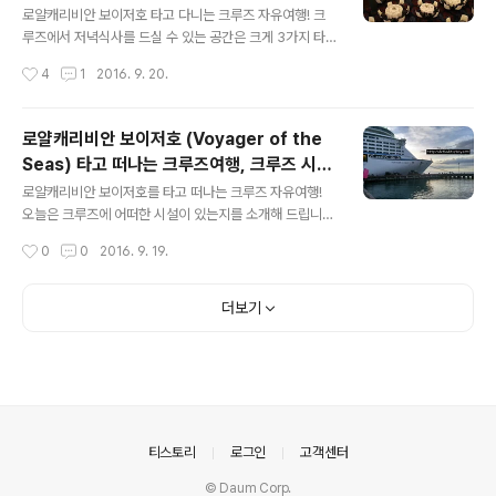
즐기는 다양한 음식들
지 않았어요. 사파이어 다이닝룸은 a la carte ( 메뉴를 직
로얄캐리비안 보이저호 타고 다니는 크루즈 자유여행! 크
접 선택해서 주문해 드실 수 있음 ) 타입으로 음식이 제공됩
루즈에서 저녁식사를 드실 수 있는 공간은 크게 3가지 타
니다. 물론 윈재머뷔페에 가면 다양한 음식들을 먹고 싶은
입으로 나뉘어 집니다. 첫번째는 약간의 예약비( 이용료 )
작성시간
4
1
2016. 9. 20.
만큼 먹을 수 있다는 장점이 있지만 자리잡는것도 힘들고
를 지불하면 코스 요리를 지불해서 드실 수 있는 일식당 이
오렌지쥬스도 여기가 더 맛있는것 같..
즈미, 이탈리안 레스토랑 지오바니테이블, 스테이크 하우
스인 찹스그릴과 햄버거를 드실 수 있는 조니로켓. 두번째
로얄캐리비안 보이저호 (Voyager of the
는 복장에 규제가 없고 먹고 싶은것을 마음껏 드실 수 있는
Seas) 타고 떠나는 크루즈여행, 크루즈 시설
윈재머 카페 마지막으로 지정된 좌석에 앉아 메뉴를 주문
글 내용
들 어떤것이 있을까? (1)
해서 드시는 사파이어 다이닝룸이 있습니다. ​ 이 사파이어
로얄캐리비안 보이저호를 타고 떠나는 크루즈 자유여행!
다이닝룸의 경우 저녁시간 2번의 운영시간으로 이용이 가
오늘은 크루즈에 어떠한 시설이 있는지를 소개해 드립니
능하며 메인시팅 이라고 해서 오후 5시 45분부터 3,4,5층
다. 크루즈 여행의 경험이 많지 않으신 분들을 위한 한가지
작성시간
0
0
2016. 9. 19.
그리고 세컨드시팅 때는 오후 8시부터 이용가능하며 3,4
를 조언하자면, 크루즈수속을 마치고 갱웨이를 통해 크루
층에서 식사를 하실 수 있습니다. 사..
즈 선내로 들어간다면 가장 먼저 객실을 찾아가 보세요, 그
리고 객실에서 주요 시설을 갈 수 있는 방법을 익히시는게
더보기
중요합니다. 크루즈는 굉장히 넓고 많은 인원이 시설을 이
용하기 때문에 엘리베이터를 기다리는것보다 계단을 통해
목적지로 바로 걸어가는게 더욱 빠르게 이동할 수도 있거
든요. 제 경우 가장 먼저 객실을 둘러보고 난 뒤, 윈재머 카
페 가는 길을 익히기 위해 계단을 통해 11층으로 이동을 했
습니다 크루즈 승선일, 주의하실 점이 한가지 있습니다. 만
의안내
티스토리
로그인
고객센터
약 크루즈가 오후 5시 출발이라고 되어 있..
© Daum Corp.