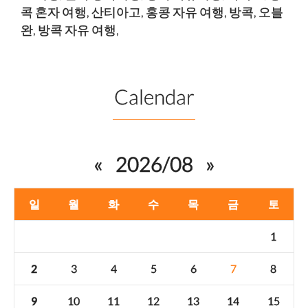
콕 혼자 여행
,
산티아고
,
홍콩 자유 여행
,
방콕
,
오블
완
,
방콕 자유 여행
,
Calendar
«
2026/08
»
일
월
화
수
목
금
토
1
2
3
4
5
6
7
8
9
10
11
12
13
14
15