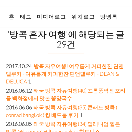
홈
태그
미디어로그
위치로그
방명록
'방콕 혼자 여행'에 해당되는 글
29건
2017.10.24
방콕 자유여행! 여유롭게 커피한잔 딘앤
델루카 - 여유롭게 커피한잔 딘앤델루카 - DEAN &
DELUCA
1
2016.06.12
태국 방콕 자유여행(40) 프롬퐁역 엠포리
움 백화점에서 맛본 똠양국수
2016.06.06
태국 방콕 자유여행(35) 콘래드 방콕 (
conrad bangkok ) 킹 베드룸 후기
1
2016.06.05
태국 방콕 자유여행(34) 밀레니엄 힐튼
방콕 Millennium Hilton Bangkok 휘트니스