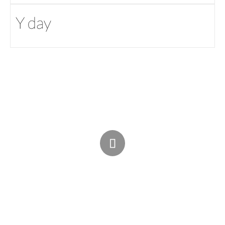
Y day
Admin
/
Post
아심이
's Blog is designed by
Estoque