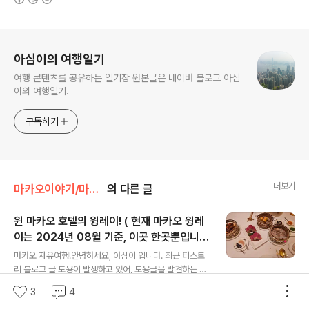
로그 정보
아심이의 여행일기
여행 콘텐츠를 공유하는 일기장 원본글은 네이버 블로그 아심
이의 여행일기.
구독하기
더보기
마카오이야기/마카오식당소개
의 다른 글
윈 마카오 호텔의 윙레이! ( 현재 마카오 윙레
이는 2024년 08월 기준, 이곳 한곳뿐입니다
글 내용
)
마카오 자유여행!안녕하세요, 아심이 입니다. 최근 티스토
리 블로그 글 도용이 발생하고 있어, 도용글을 발견하는 즉
시 게시중단 서비스를 요청하고 있습니다.티스토리에 운영
3
4
1
0
2024. 8. 12.
중인 가 제가 운영하는 블로그임을 증빙해야 하는 관계로