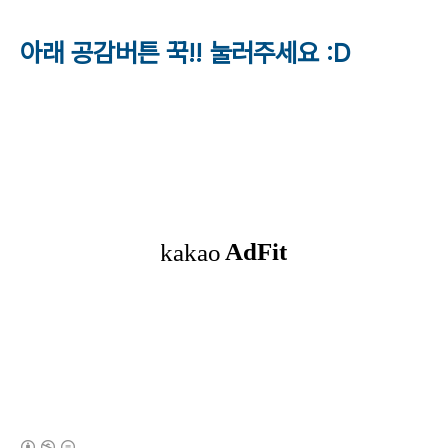
아래 공감버튼 꾹!! 눌러주세요 :D
(새창열림)