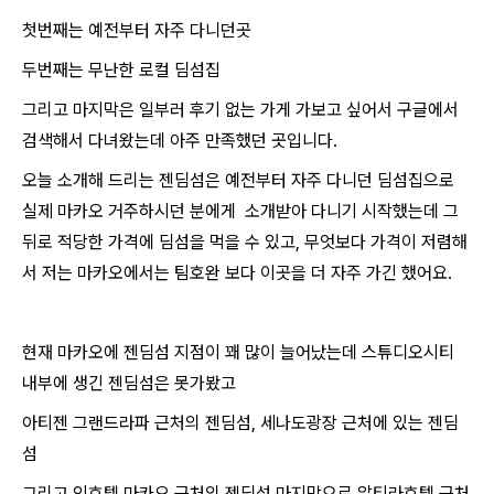
첫번째는 예전부터 자주 다니던곳
두번째는 무난한 로컬 딤섬집
그리고 마지막은 일부러 후기 없는 가게 가보고 싶어서 구글에서
검색해서 다녀왔는데 아주 만족했던 곳입니다.
오늘 소개해 드리는 젠딤섬은 예전부터 자주 다니던 딤섬집으로
실제 마카오 거주하시던 분에게
소개받아 다니기 시작했는데 그
뒤로 적당한 가격에 딤섬을 먹을 수 있고, 무엇보다 가격이 저렴해
서
저는 마카오에서는 팀호완 보다 이곳을
더 자주 가긴 했어요.
현재 마카오에 젠딤섬 지점이 꽤 많이 늘어났는데 스튜디오시티
내부에 생긴 젠딤섬은 못가봤고
아티젠 그랜드라파 근처의 젠딤섬, 세나도광장 근처에 있는 젠딤
섬
그리고 인호텔 마카오 근처의 젠딤섬 마지막으로 알티라호텔 근처