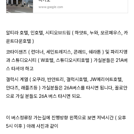
마카오
www.google.com
알티라 호텔, 인호텔, 시티오브드림 ( 하얏트, 누와, 모르페우스, 카
운트다운호텔 )
코타이샌즈 ( 런더너, 세인트레지스, 콘래드, 쉐라톤 ) 및 파리지앵
과 스튜디오시티 ( W호텔, 스튜디오시티호텔 ) 가실분들은 21A버
스 타셔야 하고
갤럭시 계열 ( 오쿠라, 반얀트리, 갤럭시호텔, JW메리어트호텔,
안다즈, 래플즈등 ) 가실분들은 26A버스를 타시면 됩니다, 꼴로안
으로 가실 분들도 26A 버스 타시면 되요.
이 버스정류장 가는길에 진행방향 왼쪽으로 보면 저녁시간 ( 오후
5시 이후 ) 아래 사진과 같이