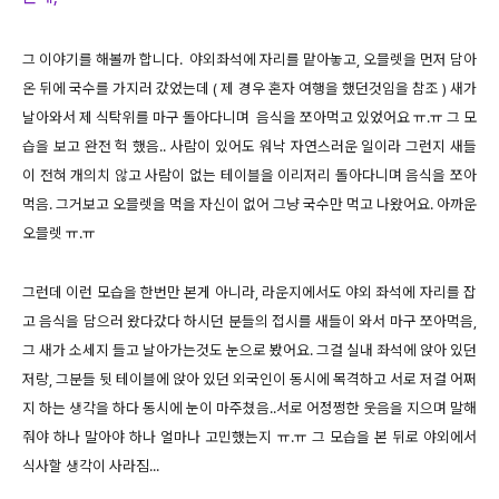
그 이야기를 해볼까 합니다. 야외좌석에 자리를 맡아놓고, 오믈렛을 먼저 담아
온 뒤에 국수를 가지러 갔었는데 ( 제 경우 혼자 여행을 했던것임을 참조 ) 새가
날아와서 제 식탁위를 마구 돌아다니며
음식을 쪼아먹고 있었어요 ㅠ.ㅠ 그 모
습을 보고 완전 헉 했음.. 사람이 있어도 워낙 자연스러운 일이라 그런지 새들
이 전혀 개의치 않고 사람이 없는 테이블을 이리저리 돌아다니며 음식을 쪼아
먹음.
그거보고 오믈렛을 먹을 자신이 없어
그냥 국수만 먹고 나왔어요. 아까운
오믈렛 ㅠ.ㅠ
그런데 이런 모습을 한번만 본게 아니라, 라운지에서도 야외 좌석에 자리를 잡
고 음식을 담으러 왔다갔다 하시던 분들의 접시를 새들이 와서 마구 쪼아먹음,
그 새가 소세지 들고 날아가는것도 눈으로 봤어요. 그걸 실내 좌석에 앉아 있던
저랑, 그분들 뒷 테이블에 앉아 있던 외국인이 동시에 목격하고 서로 저걸 어쩌
지 하는 생각을 하다 동시에 눈이 마주쳤음..서로 어정쩡한 웃음을 지으며 말해
줘야 하나 말아야 하나 얼마나 고민했는지 ㅠ.ㅠ 그 모습을 본 뒤로
야외에서
식사할 생각이 사라짐...