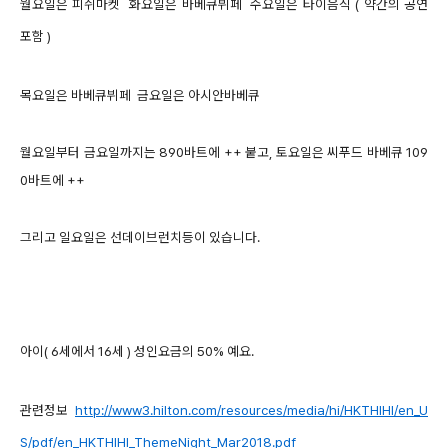
월요일은 피쉬마켓
화요일은 바베큐뷔페
수요일은 타이음식 ( 약간의 공연
포함 )
목요일은 바베큐뷔페
금요일은 아시안바베큐
월요일부터 금요일까지는 890바트에 ++ 붙고,
토요일은 씨푸드 바베큐 109
0바트에 ++
그리고 일요일은 선데이브런치등이 있습니다.
아이( 6세에서 16세 ) 성인요금의 50% 예요.
관련정보
http://www3.hilton.com/resources/media/hi/HKTHIHI/en_U
S/pdf/en_HKTHIHI_ThemeNight_Mar2018.pdf