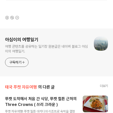
(새창열림)
로그 정보
아심이의 여행일기
여행 콘텐츠를 공유하는 일기장 원본글은 네이버 블로그 아심
이의 여행일기.
구독하기
더보기
태국 푸켓 자유여행
의 다른 글
푸켓 도착해서 처음 간 식당, 푸켓 힐튼 근처의
Three Crowns ( 쓰리 크라운 )
글 내용
푸켓 자유여행! 푸켓 힐튼 아카디아 리조트로 숙박을 결정