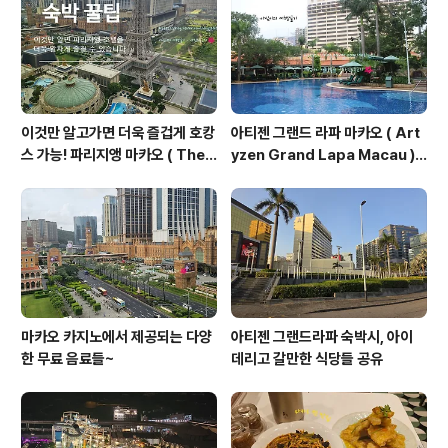
인 분들은 이렇게 이동하는 방법도
법임, 여름에 걷는거 비추 이유:덥
가능해요 )
고 습해서 힘듬 )
이것만 알고가면 더욱 즐겁게 호캉
아티젠 그랜드 라파 마카오 ( Art
스 가능! 파리지앵 마카오 ( The
yzen Grand Lapa Macau )
Parisian Macao ) 호텔 꿀팁 대
셔틀버스 알림 2024.06.17 기준
공개!
마카오 카지노에서 제공되는 다양
아티젠 그랜드라파 숙박시, 아이
한 무료 음료들~
데리고 갈만한 식당들 공유