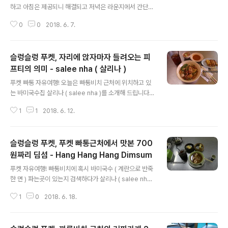
하고 아침은 제공되니 해결되고 저녁은 라운지에서 간단히
해결하기로.. 그럼 점심을 먹어야 하는데 수영장에서 해결
0
0
2018. 6. 7.
할까, 아니면 밖에 나가 먹을까 고민을 많이 했었어요. 힐튼
푸켓에 머무면서 제가 갔던 곳들은 식당은 4곳 커피숍은 2
곳을 다녀왔기 때문에 차근차근 소개를 해 드릴 예정입니
슬렁슬렁 푸켓, 자리에 앉자마자 들려오는 피
다.일단 제가 고려를 했던 식당들을 먼저 알려드리자면 후
기가 꽤 많이 있는 Ging restaurant 그리고 그 옆에 있는
프티의 의미 - salee nha ( 살리나 )
글 내용
Bai Toey ( 이곳이 1순위였음 ) 이 두곳은 까론비치 올드
푸켓 빠통 자유여행! 오늘은 빠통비치 근처에 위치하고 있
타운푸켓 리조트 가는길에 있음.그리고 두번째는 푸켓 힐
는 바미국수집 살리나 ( salee nha )를 소개해 드립니다.
튼호텔에서 후문으로 나와 호텔을 등지고 왼쪽으로 쭉 내
사실 푸켓 바미국수로 검색을 했을때 나온 집들은 제가 갈
려가면 ( 이쪽으로 계속 걸어가면 까타비치가 나옴 ) Old S
1
1
2018. 6. 12.
수 있는 거리가 아니라서 검색에 검색을 하다 딱 맞는 위치
iam Auth..
의 이곳을 발견해서 다녀왔습니다. 푸켓 노보텔빈티지파크
호텔 기준 걸어서 약 7분정도, 더냅 파통기준은 10분정도
슬렁슬렁 푸켓, 푸켓 빠통근처에서 맛본 700
걸어서 찾아가실 수 있는곳 입니다. 또한가지 특징은 메뉴
판에 밥이랑 면 등의 요리가 빼곡히 적혀 있는데 사진으로
원짜리 딤섬 - Hang Hang Hang Dimsum
글 내용
표시는 되어 있는데 ( 영어 설명 되어 있음 ) 가격표가 적혀
푸켓 자유여행! 빠통비치에 혹시 바미국수 ( 계란으로 반죽
져 있지 않습니다. 자리를 잡고 앉으면 메뉴판을 쓱 하고 건
한 면 ) 파는곳이 있는지 검색하다가 살리나 ( salee nha )
내주시면서 특정 메뉴들을 동그라미로 표시하며 피프티 피
라는 식당이 있다는것을 알게 되었어요. 다만 이 식당이 구
프티 피프티 ( 각 코너 가격이 50바트 라는 뜻 ) 이렇게 휙
1
0
2018. 6. 18.
글지도에서 나오지 않는곳이기 때문에 주변 위치를 볼겸
외치고 가버..
조금 더 찾아보다가 바로옆에 Hang Hang Hang Dimsu
m 이라는 딤섬을 파는 식당이 있다는것 까지 알게 됩니다.