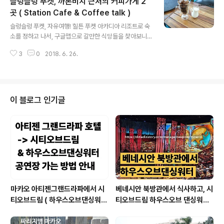
슬렁슬렁 푸켓, 까론비치 근처의 커피가게 2
사실 이곳의 이름인 Hang Hang Hang Dimsum ( 항항
항 딤섬이라 읽어야 할까요? 뭐라 읽어야 하는지 모르겠음
곳 ( Station Cafe & Coffee talk )
글 내용
) 네이버에 검색을 하면 후기가 나오지는 않아요, 하지만 구
슬렁슬렁 푸켓, 자유여행! 힐튼 푸켓 아카디아 리조트로 숙
글지도에 있는 후기에서 한국분이 딤섬이 25바트 내외이
소를 정하고 나서, 구글맵으로 갈만한 식당들을 찾아보니
고 가격대비 맛있다는 후기들을 남겨 주셨길래 일단 살리
이 커피가게 후기가 괜찮아 보였어요. 리뷰도 많고 평점도
나 국수집이 1순위, 이 딤섬집을 2순위로 생각해 놓고 이
3
0
2018. 6. 26.
높은편이라 어차피 객실청소할때 객실을 비워줘야 하니 낮
식당..
시간에 에어컨바람도 쐬고 휴식도 취할겸 다녀와 보기로
합니다. 사실 제가 힐튼푸켓에 머무르면서 가보고자 했던
커피숍이 커피토크, 그리고 라마다호텔 근처의 스테이션카
페 ( station cafe ) 안다카페 ( anda cafe ) 이렇게 세곳
이 블로그 인기글
을 계획했었어요. 그런데 안다카페는 걸어서 가기에는 조
금 힘들어서 결국 못가서 오늘은 커피토크 그리고 스테이
션카페 두곳을 소개해 드립니다. 먼저 소개해 드리는 커피
토크는 힐튼 푸켓기준 후문으로 나와서 ( 까론비치 방향 )
호텔을 등지고 왼쪽으로 ..
마카오 아티젠그랜드라파에서 시
베네시안 북방관에서 식사하고, 시
티오브드림 ( 하우스오브댄싱워터
티오브드림 하우스오브 댄싱워터
공연 볼 수 있는곳 ) 베네시안 & 런
관람하러 가는 길 안내 ( 오늘 알려
더너 셔틀 타고 가는 방법 안내 ( 성
드리는 길은 호텔 외부로 걷는 방