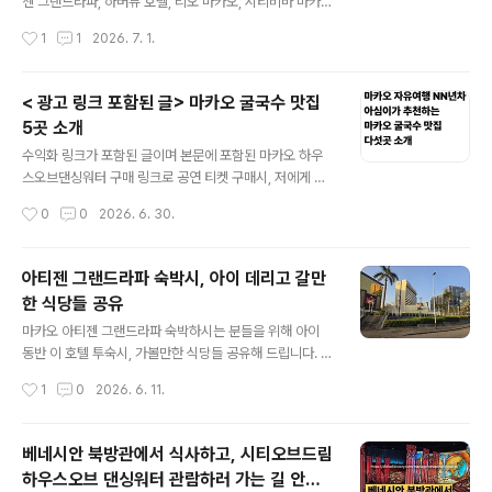
인 분들은 이렇게 이동하는 방법도 가능해요 )
해야 한다 이런 댓글이 달린적이 있어요 ㅠ.ㅠ 정보를 알려
젠 그랜드라파, 하버뷰 호텔, 리오 마카오, 시티비바 마카
드리는데도 저런 댓글 받으면 기운 빠지고 속상함. 그리고
오, 로열 드래곤 호텔에 숙박하시는 분들중여행 인원이 성
작성시간
1
1
2026. 7. 1.
저도 남는게 있어야 해서,몇몇 정보는 티스토리 블로그에
인으로만 구성되어 있어, 조금 걸어도 된다!!! 하시는 분들
만 올리고 있어요. 현재 마카오 디노버..
을 위해 샌즈 마카오에서 셔틀버스 타고 베네시안 ( 혹은 런
더너 ) 이동해서, 거기서 하우스오브댄싱워터 관람할 수 있
< 광고 링크 포함된 글> 마카오 굴국수 맛집
는 시티오브드림가는 방법을 알려드립니다. 만약 아이동반
5곳 소개
+ 더운 여름시기라서 난 거기 싫어!!! 무조건 시티오브드림
글 내용
셔틀버스 타고 가고 싶어!!!하시는 분들은 https://blog.n
수익화 링크가 포함된 글이며 본문에 포함된 마카오 하우
aver.com/dktladl1/224327388193 마카오 아티젠
스오브댄싱워터 구매 링크로 공연 티켓 구매시, 저에게 수
그랜드라파에서 시티오브드림 ( 하우스오브댄싱워터 공연
수료가 지급됨을 알려드립니다. 한국분들에게 유명한, 식
작성시간
0
0
2026. 6. 30.
볼 수 있는곳 ) 셔틀버마카오 자유여행! 안녕하세요, 아심..
당부터 ​찾아가기 힘든곳까지 엄선해서 뽑은 마카오 굴국수
맛집 5곳 소개 ----------​어느덧 마카오 자유여행을 다닌
지 1*년차가 되었습니다.​마카오의 모든 굴국수 맛집들을
아티젠 그랜드라파 숙박시, 아이 데리고 갈만
점령한건 아니지만, ​그래도 꽤 많은곳을 다녀왔다는 생각
한 식당들 공유
이 들어, 특별히 선별해 본 마카오 굴국수 맛집 5곳을 소개
글 내용
해 드립니다.​1.찾아가기 아주아주 어려운 곳 한곳 2.마카오
마카오 아티젠 그랜드라파 숙박하시는 분들을 위해 아이
반도 세곳 ( 관광지 및 호텔과의 접근성이 편리 ) 3. 타이파
동반 이 호텔 투숙시, 가볼만한 식당들 공유해 드립니다. 마
지역에 한곳 ​소개 순서는 그냥 랜덤 각 사진을 클릭하시면
카오 신무이 굴국수 https://maps.app.goo.gl/DHU4t
작성시간
1
0
2026. 6. 11.
관련후기로 연결됩니다. 第一城咖啡美食 ( 제일성가배
AeRPkV9R3P6A Sopa de Fitae Café 신무이굴국수
미식 )佳佳咖啡..
· 45號 R. de Bruxelas, 마카오★★★★☆ · 국수 전문
점www.google.com 아티젠 그랜드라파 근처 차찬텡 ht
베네시안 북방관에서 식사하고, 시티오브드림
tps://maps.app.goo.gl/aQFQksTqHPLDKDz58 C
하우스오브 댄싱워터 관람하러 가는 길 안내 (
hou Kei (NAPE) · Edf. Jardim Fu Tat, 地舖G86號
글 내용