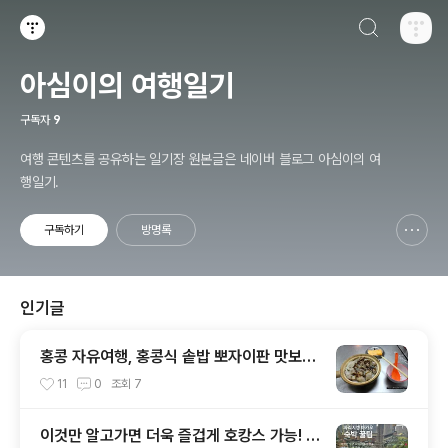
검색하기
티스토리
아심이의 여행일기
구독자
9
여행 콘텐츠를 공유하는 일기장 원본글은 네이버 블로그 아심이의 여
행일기.
구독하기
방명록
신고하기 레이어
열기
인기글
홍콩 자유여행, 홍콩식 솥밥 뽀자이판 맛보기
- Hing Kee Claypot Rice
11
0
조회
7
이것만 알고가면 더욱 즐겁게 호캉스 가능! 파