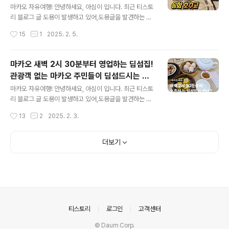
교 ( 松花湖水餃 )
청 가보고 싶었던 이 가게! 드디어 다녀왔습니다. ​마카오에
마카오 자유여행! 안녕하세요, 아심이 입니다. 최근 티스토
는 타이파 신무이, 마카오 무이, 신무이 굴국수 말고도 굴국
리 블로그 글 도용이 발생하고 있어,도용글을 발견하는 즉
수를 취급하는 가게들이 아주 많이 있습니다. 타이파 신무
시 게시중단 서비스를 요청하고 있습니다.티스토리에 운영
작성시간
15
1
2025. 2. 5.
이나 무이 굴국수집 말고 색다른 굴국수를 맛보고 싶으신
중인 가 제가 운영하는 블로그임을 증빙해야 하는 관계로
분들께 추천해 보지만,..
당분간 홍콩 마카오 게시글에는 네이버 블로그 워터마크를
넣은 사진을 게시할 예정입니다. 이에 네이버 혹은 티스토
마카오 새벽 2시 30분부터 영업하는 딤섬집!
리 외의 블로그에 해당글이 올라온경우도용된 게시물임을
관광객 없는 마카오 주민들이 딤섬드시는 식
알려드립니다. -----------------------타이파 빌리지
글 내용
당을 찾으시는 분들께 추천 Yage Dim Sum
근처에 제가 꽤 좋아하던 식당이 한곳 있었는데..코로나가
마카오 자유여행! 안녕하세요, 아심이 입니다. 최근 티스토
Restaurant 雅閣茶餐廳
풀리고 마카오에 다시 가 보니그 식당 자리에는 다른 식당
리 블로그 글 도용이 발생하고 있어,도용글을 발견하는 즉
이 들어섰어요..바로 송화호수교! ​타이파 화성공원 근처에
시 게시중단 서비스를 요청하고 있습니다. 티스토리에 운
작성시간
13
2
2025. 2. 3.
있었기 때문에 걸어가기도 좋고, 버스타고도 금방 찾아갈
영중인 가 제가 운영하는 블로그임을 증빙해야 하는 관계
수 있어서 좋았는데...현..
로 당분간 홍콩 마카오 게시글에는 네이버 블로그 워터마
크를 넣은 사진을 게시할 예정입니다. 이에 네이버 혹은 티
더보기
스토리 외의 블로그에 해당글이 올라온경우도용된 게시물
임을 알려드립니다. -------------------오늘 소개해 드
리는 이 딤섬집은 약 일년전부터 너무나도 가보고 싶었던
곳이에요.​아무래도 제가 홍콩 마카오 정보를 많이 올리다
보니, 인스타에도 관련 피드들이 많이 뜨는데우연히 일본
분이 다녀오고 남기신 사진을 보고 너무 괜찮아 보여서 열
의안내
티스토리
로그인
고객센터
심히 찾아보다 정보를 얻게 된 곳이랍..
© Daum Corp.