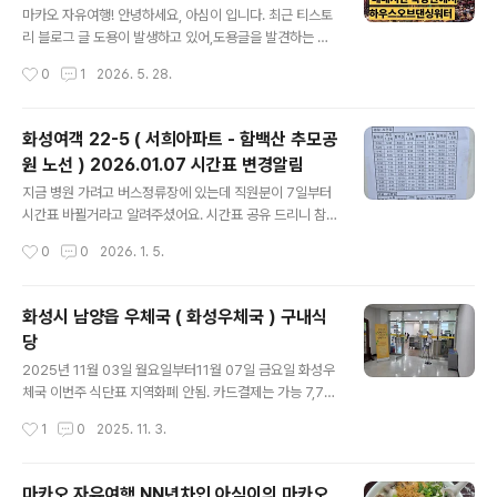
오늘 알려드리는 길은 호텔 외부로 걷는 방법
R. de Paris, 마카오★★★★☆ · 음식점www.googl
마카오 자유여행! 안녕하세요, 아심이 입니다. 최근 티스토
임, 여름에 걷는거 비추 이유:덥고 습해서 힘
e.com 아티젠 그랜드라파 근처 테판야키 가게 ( 한국인들
리 블로그 글 도용이 발생하고 있어,도용글을 발견하는 즉
을 위한 메뉴판 보유하고 있어서 주문하기 편함 )ht..
시 게시중단 서비스를 요청하고 있습니다.티스토리에 운영
듬 )
작성시간
0
1
2026. 5. 28.
중인 가 제가 운영하는 블로그임을 증빙해야 하는 관계로
당분간홍콩 마카오 게시글에는 네이버 블로그 워터마크를
넣은 사진을 게시할 예정입니다.사진이 지저분해도 양해해
화성여객 22-5 ( 서희아파트 - 함백산 추모공
주세요. 이에 네이버 혹은 티스토리 외의 블로그에 해당글
원 노선 ) 2026.01.07 시간표 변경알림
이 올라온경우도용된 게시물임을 알려드립니다.--------
글 내용
------오늘은 베네시안 북방관에서 식사하고, 시티오브드
지금 병원 가려고 버스정류장에 있는데 직원분이 7일부터
림 하우스오브 댄싱워터 관람하러 가는 길 알려드리려고
시간표 바뀔거라고 알려주셨어요. 시간표 공유 드리니 참
합니다.참고로 오늘 알려드리는 길은, 호텔 실내 통로로 걷
고하세요.
작성시간
0
0
2026. 1. 5.
는길이 아닌, 호텔 외부로 걷는 길입니다. 그래서 많이 힘들
어요.그런데 이걸 왜 알려주냐? 간혹..
화성시 남양읍 우체국 ( 화성우체국 ) 구내식
당
글 내용
2025년 11월 03일 월요일부터11월 07일 금요일 화성우
체국 이번주 식단표 지역화폐 안됨. 카드결제는 가능 7,70
0원 당분간 여기서 점심먹을 계획이라 일주일 식단 종종
작성시간
1
0
2025. 11. 3.
올리려고 함. 필요하신 분들께 도움이 되길.
마카오 자유여행 NN년차인 아심이의 마카오