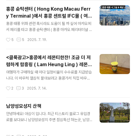
오늘은 코타이젯 딱 한편만 있습니다!!!! 코타이젯 홈페이지 들어가시면 상단에 공지
홍콩 슌탁센터 ( Hong Kong Macau Ferr
사항으로 나오고 있어요. Cotai Water Jet | Ferry Service between Hong K
y Terminal )에서 홍콩 센트럴 IFC몰 ( 여기
ong and Macau Cotai Water Jet | Ferry Service between Hong Kong
글 내용
지하에 홍콩공항가는 AEL을 탈 수 있는 홍콩
a..
홍콩 태풍 위파 관련 혹시라도 도움이 될 까 싶어 마카오에
역이 있음 ) 가는 방법
서 페리를 타고 홍콩 슌탁센터 ( 홍콩 마카오 페리터미널 )
에 도착 했는데홍콩공항까지 가는 버스 혹은 택시가 다니
작성시간
5
5
2025. 7. 19.
지 않는 상황이거나, 혹은 상황의 여의치 않아 홍콩역까지
걸어가야 하는 분들을 위해홍콩 마카오 페리터미널에서 홍
콩역까지 걸어가는 방법을 공유해 드립니다. 사실 지하철
<클룩광고>홍콩에서 레몬티한잔! 조금 더 저
은 태풍 경보8인 상황에서도 운행을 하기 때문에 이걸 타
렴하게 람흥링 ( Lam Heung Ling ) 레몬티
고 이동하시는게 좋습니다. 혹시나 마카오에서 페리를 타
글 내용
마시는 방법 공개!
고 셩완 슌탁센터에 도착해서, 택시를 타려고 하는데 택시
여행자가 구매하실 때 마다 일정비율의 수수료를 지급받습
줄이 어마어마 한 상황이거나, 지하철 까지 가는게 더 귀찮
니다. 이 바우처 열심히 팔아보려고 홍콩가서 직접 바우처
다 난 그냥 빨리 이동하고 싶다! 하시면 위의 방법대로 걸어
구매해서 사마시고 왔어요!!!!! 많이 많이 이용해 주세요 제
작성시간
2
3
2025. 7. 14.
서 이동하시면 됩니다. 다시한번 알려드리지만 홍콩역을
가 클룩 바우처 판매하려고, 직접 홍콩가서 아래의 클룩 링
가기 위해서는 택시가 가능하다면 ..
크로 바우처 구매해서, 실제 람흥링 매장가서 레몬티 마셔
보고 왔습니다. ( 제가 갔던 지점은 센트럴 미드레벨 에스컬
남양성모성지 산책
레이터 근처에 있던 곳이지만 침사추이 스타페리 타러 가
글 내용
안녕하세요! 아심이 입니다. 최근 티스토리 블로그 유입경
는곳에도 있고, 홍콩 곳곳에 람흥링 레몬티 가게가 있어요.
로를 보다보니 남양성모성지 주변 점심특선 하는곳, 남양
홍콩 곳곳에 있으니 한번쯤 길거리에서 레몬티 구매해 드
성모성지 대성당 주변 맛집 등의 키워드로 블로그 방문해
시는거 추천합니다 ) 생각보다 너무 간단! 게다가 직접 사마
주시는 분들이 계셔서 오랜만에 남양성모성지 근처 정보를
시는것 보다 500원 저렴! 거기에 옥토퍼스카드가 없어도,
작성시간