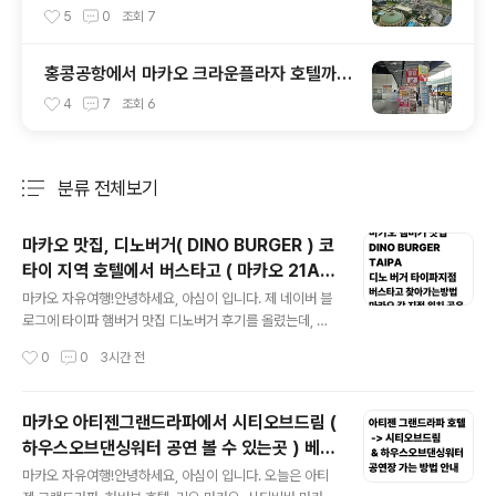
리지앵 마카오 ( The Parisian Macao ) 호
5
0
조회
7
텔 꿀팁 대 공개!
홍콩공항에서 마카오 크라운플라자 호텔까지
가는 방법 ( HZMB 버스 이용 & 마카오 101
4
7
조회
6
X 버스 이용하기 )
분류 전체보기
주요 글 목록
마카오 맛집, 디노버거( DINO BURGER ) 코
타이 지역 호텔에서 버스타고 ( 마카오 21A &
글 내용
25번 버스 ) 타고 찾아가는 방법 안내
마카오 자유여행!안녕하세요, 아심이 입니다. 제 네이버 블
로그에 타이파 햄버거 맛집 디노버거 후기를 올렸는데, 제
가 그 글에서는 실제 숙박중이던 하우스오브아트 마카오
작성시간
0
0
3시간 전
호텔에서 찾아가는 방법까지 같이 올렸어요! 그런데 타 호
텔 ( 특히 코타이 지역 ) 숙박하시면서 타이파 디노버거 찾
아가고 싶으신 분들을 위해 21A 혹은 25번 버스 타고 찾
마카오 아티젠그랜드라파에서 시티오브드림 (
아가는 방법을 이 글에서 공유해 드리니 참고하시기 바랍
하우스오브댄싱워터 공연 볼 수 있는곳 ) 베네
니다.네이버 블로그 원본글에 같이 알려주지 않는 이유글
글 내용
시안 & 런더너 셔틀 타고 가는 방법 안내 ( 성
을 어렵게 설명한다, 유명한 곳에서 찾아가는 방법을 설명
마카오 자유여행!안녕하세요, 아심이 입니다. 오늘은 아티