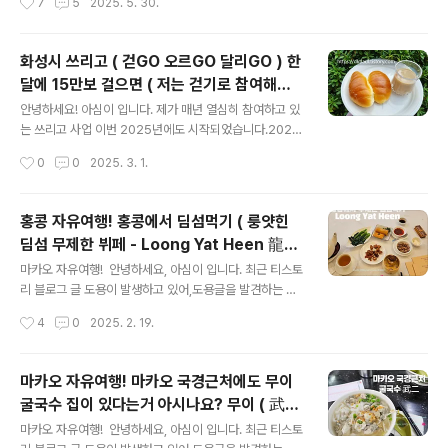
7
5
2025. 5. 30.
업데이트 해 봅니다.참고로 TMI 하자면 저는 그 성지 주변
홍콩달러가 부족해도 바로 그 자리에서 구매 가능하며 사
이 초가집이었을 당시부터 성지 다녀서 ㅎㅎ 그리고 성지
용하기도 너무나 편리함. ..
에 가면 다들 기념사진 찍으시는 이 조각상...이 저희 아빠
화성시 쓰리고 ( 걷GO 오르GO 달리GO ) 한
가 기증하신거고, 저희 식구들이 봉헌한돌의자도 있기 때
달에 15만보 걸으면 ( 저는 걷기로 참여해서
문에 가끔 그 의자에 낀 이끼 닦고 그럴겸 성지 아주 자주
글 내용
이 부분으로 알려드림 ) 지역화폐 5,000원
다니는 사람입니다. 이 글을 앞에 밝히는 이유는, 가끔 제가
안녕하세요! 아심이 입니다. 제가 매년 열심히 참여하고 있
식당 정보를 올리면 너 거기서 돈 받았냐? 니가 받은 밥상
지
는 쓰리고 사업 이번 2025년에도 시작되었습니다.2025
사진이랑 반찬이나 이런거 너무 다르다고 뭐라고 하시는
년 3월 01일, 오늘부터 시작이라 급하게 알려드려요, 기존
작성시간
0
0
2025. 3. 1.
분들이 간혹 계셔서...저는 협..
의 쓰리고 신청해서 진행하셨던 분들올해부터는 트랭글이
아닌, 램블러 앱에서 진행되기 때문에 램블러 앱을 설치 뒤,
쓰리고 3월 프로젝트 신청을 하셔야 합니다. 하는 방법 하
홍콩 자유여행! 홍콩에서 딤섬먹기 ( 룽얏힌
나하나 설명해 드릴테니 잘 따라서 설치하시고 열심히 걷
딤섬 무제한 뷔페 - Loong Yat Heen 龍逸
고 ( 저는 걷기 신청자라 이거 위주로 설명해 드리지만 등산
글 내용
軒 )
그리고 자전거 타기도 신청 가능합니다 ) 5,000원 리워드
마카오 자유여행! 안녕하세요, 아심이 입니다. 최근 티스토
꼭 지급받으세요!! 그래서 동네 카페에서 빵이나 라떼 같
리 블로그 글 도용이 발생하고 있어,도용글을 발견하는 즉
은거 사먹는데 사용함 > 많이 들어오는 질문 아예 답변해
시 게시중단 서비스를 요청하고 있습니다.티스토리에 운영
작성시간
4
0
2025. 2. 19.
드립니다. 스마트 워치 ( 갤럭시 워치, 애플워치 등 ) 연동
중인 가 제가 운영하는 블로그임을 증빙해야 하는 관계로
안됩니다. ..
당분간홍콩 마카오 게시글에는 네이버 블로그 워터마크를
넣은 사진을 게시할 예정입니다. 이에 네이버 혹은 티스토
마카오 자유여행! 마카오 국경근처에도 무이
리 외의 블로그에 해당글이 올라온경우도용된 게시물임을
굴국수 집이 있다는거 아시나요? 무이 ( 武二
알려드립니다.---------------- 저는 클룩에서 바우처
글 내용
廣潮福粉麵食館 )
구매해서 다녀왔는데, 클룩에서 바우처 구매하시면 1.시간
마카오 자유여행! 안녕하세요, 아심이 입니다. 최근 티스토