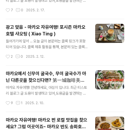
지정해서 예약2.방문해서 입구에서 예약내역 확인 3.식사
리 블로그 글 도용이 발생하고 있어,도용글을 발견하는 즉
4.끝 밥 다 먹고 그냥 나가면 됨이 과정으로 진행되어서 매
시 게시중단 서비스를 요청하고 있습니다. 티스토리에 운
작성시간
7
0
2025. 2. 17.
우 편하거든요... 그래서 앗 바로 이거야!!! 하고 소개해 드리
영중인 가 제가 운영하는 블로그임을 증빙해야 하는 관계
려고 했는데... ​..
로 당분간홍콩 마카오 게시글에는 네이버 블로그 워터마크
를 넣은 사진을 게시할 예정입니다. 이에 네이버 혹은 티스
광고 맞음 - 마카오 자유여행! 포시즌 마카오
토리 외의 블로그에 해당글이 올라온경우 도용된 게시물임
호텔 샤오팅 ( Xiao Ting )
을 알려드립니다.------------- 한번 위치를 파악하니 벌
글 내용
써 세번째 방문!! 바로 마카오에서 주하이 넘어가는 국경근
들어가기에 앞서 ... 오늘 글의 본문에는 클룩 링크가 포함
처에 있는 무이 ( 武二 ) 국수가게 입니다.한국분들이 무이
되어 있습니다. 클룩 제휴 활동을 통해, 본문에 있는 클룩
굴국수 라고 부르는 그 가게 맞아요~ 세나도광장에 있는
링크를 통해 마카오 포시즌호텔 샤오팅의 에프터눈티 바우
작성시간
2
0
2025. 2. 12.
무이 굴국수 가게와 동일하지만 위치가 다른곳입니다. 여
처를 구매하실 때 마다 일정 비율의 수수료 ( 커미션 ) 지
기는 마카오 국경 근처에 있는..
급 받습니다. 마카오 자유여행! 안녕하세요, 아심이 입니
다. 최근 티스토리 블로그 글 도용이 발생하고 있어,도용글
마카오에서 신무이 굴국수, 무이 굴국수가 아
을 발견하는 즉시 게시중단 서비스를 요청하고 있습니다.
닌 다른곳을 찾으신다면? 第一城咖啡美食 (
티스토리에 운영중인 가 제가 운영하는 블로그임을 증빙해
글 내용
부제: 마카오 나만알고 싶은 굴국수 가게 )
야 하는 관계로 당분간 홍콩 마카오 게시글에는 네이버 블
마카오 자유여행! 안녕하세요, 아심이 입니다. 최근 티스토
로그 워터마크를 넣은 사진을 게시할 예정입니다.이에 네
리 블로그 글 도용이 발생하고 있어,도용글을 발견하는 즉
이버 혹은 티스토리 외의 블로그에 해당글이 올라온경우도
시 게시중단 서비스를 요청하고 있습니다.티스토리에 운영
작성시간
9
1
2025. 2. 10.
용된 게시물임을 알려드립니다.----------------------
중인 가 제가 운영하는 블로그임을 증빙해야 하는 관계로
------포시즌 마..
당분간 홍콩 마카오 게시글에는 네이버 블로그 워터마크를
넣은 사진을 게시할 예정입니다.이에 네이버 혹은 티스토
마카오 자유여행! 마카오 찐 로컬 맛집을 찾으
리 외의 블로그에 해당글이 올라온경우도용된 게시물임을
세요? 그럼 이곳이죠~ 마카오 반도 송화호수
알려드립니다. -------------------------예전부터 엄
글 내용