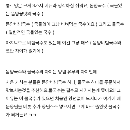
룽르엉은 크게 3가지 메뉴라 생각하심 쉬워요, 똠얌국수 ( 국물있
는 똠얌꿍맛의 국수 )
똠얌비빔국수 ( 국물없이 그냥 비벼먹는 국수예요 ) 그리고 물국수
( 일반적인 국물있는 국수 )
마지막으로 비빔국수도 있는데 이건 그냥 패쓰 ( 똠얌비빔국수와
별반 차이가 없기에 )
똠얌국수와 물국수의 차이는 양념 유무의 차이인데
처음 가시는 분들은 똠얌비빔국수 하나, 물국수 하나를 주문해서
맛보시는것을 추천해요.
물국수는 필수로 시키시는게 좋아요!! 그
이유는 이 물국수가 있으면 처음엔 양념없이 드시다가
여기에 매
운양념을 비롯 추가 양념소스 넣으시면 그게 바로 똠얌맛 물국수
가 되거든요 ㅋㅋ