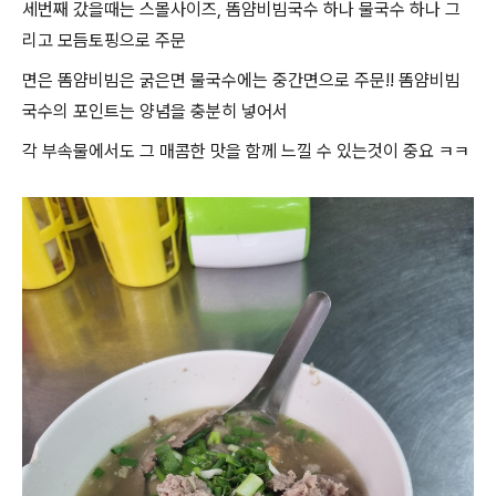
세번째 갔을때는 스몰사이즈, 똠얌비빔국수 하나 물국수 하나 그
리고 모듬토핑으로 주문
면은 똠얌비빔은 굵은면 물국수에는 중간면으로 주문!! 똠얌비빔
국수의 포인트는 양념을 충분히 넣어서
각 부속물에서도 그 매콤한 맛을 함께 느낄 수 있는것이 중요 ㅋㅋ