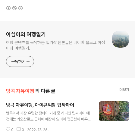
(새창열림)
로그 정보
아심이의 여행일기
여행 콘텐츠를 공유하는 일기장 원본글은 네이버 블로그 아심
이의 여행일기.
구독하기
더보기
방콕 자유여행
의 다른 글
방콕 자유여행, 아이콘씨암 팁싸마이
글 내용
방콕에서 가장 유명한 팟타이 가게 중 하나인 팁싸마이 예
전에는 카오산로드 근처에 매장이 있어서 접근성이 매우
떨어졌는데 ( 영업도 오후에 시작 ) 이제 아이콘씨암 및 몇
0
0
2022. 12. 26.
몇 푸드코트에 입점되어 있어 접근성이 매우 좋아졌습니