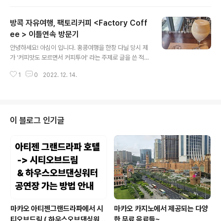
다. 저는 항상 저 400바트 넘는 팟타이는 먹지 않기 때문
에 가장 저렴한 기본 팟타이에 이번에는 169바트 짜리 새
방콕 자유여행, 팩토리커피 <Factory Coff
우 들어간 팟타이 하나 주문 팁싸마이는 팟타이만큼이나
오렌지쥬스도 유명하지만 올때마다 오렌지 쥬스 많이 마시
ee > 이틀연속 방문기
글 내용
기도 했고 가격도 비싸기에 저는 이번에는 그냥 물 마셨어
안녕하세요! 아심이 입니다. 홍콩여행을 한창 다닐 당시 제
요. 물은 25바트 ㅋㅋ 두 팟타이의 맛은 그리 차이나지 않
가 '커피맛도 모르면서 커피투어' 라는 주제로 글을 쓴 적이
지만 색깔의 차이 그리고 뒷쪽에 있는 새우 들어간 팟타이
있어요. ​ 저는 사실 커피맛은 잘 몰라요. 그냥 쓰다 달다.. 바
가 조금 더 단맛이 강합니다. ​ 그리고 사실 원래 팁싸마이
1
0
2022. 12. 14.
닐라라떼만 주로 마시는 이유는 그냥 그게 달고 맛있기 때
맛이 이랬나? 내입에 너무 달게 느껴지..
문 ㅎㅎ 그리고 화장실을 갈 용도로 ( 우유 들은 음료 마시
면 배아프기 때문에... TMI 대방출 죄송 ) ​ 그래서 홍콩 여
행을 가서 머무는 숙소 근처의 아침 일찍 여는 카페들을 종
종 들렸던 이유가 바로 아침에 산책하고 커피마시면 화장
이 블로그 인기글
실을 갈 수 있었기에... ( 또 TMI 대방출 죄송 ) ​ 이게 반복
되다 보니 이제는 여행을 가면 숙소 근처에 있는 카페를 방
문해 보는것이 하나의 여행 과정이 되었답니다. ​ 오늘 소개
해 드리는곳은!! 바로 파야타이역의 트랜즈호텔 ( ..
마카오 아티젠그랜드라파에서 시
마카오 카지노에서 제공되는 다양
티오브드림 ( 하우스오브댄싱워터
한 무료 음료들~