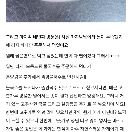
그리고 마지막 네번째 방문은! 사실 마지막날이라 돈이 부족했기
에 라지 하나만 주문해서 먹었어요.
원래 굵은면으로 먹고 싶었는데 면이 다 떨어졌다 그래서 ㅠ.ㅠ
일단 라지, 모듬토핑 물국수를 주문해서 먹다가
운양념을 추가해서 똠얌물국수로 변신시킴!!
물국수를 드시다가 똠얌국수 맛으로 드시고 싶으시다면, 매운 고
춧가루 양념만 넣어서는 맛이 뭔가 텁텁하고 밍밍해요, 그러니 거
기 있는 고추삭힌 국물 그리고 설탕등을 추가로 꼭 넣으셔야 해요!
한번에 고춧가루 양념 많이 넣으시면 맛이 뭔가 이게 아닌데? 느낌
이 드실 수 있으니 한번에 고춧가루 양념 너무 많이 넣지는 마시고
가장 좋은 방법은 이 가게는 합석이 아주 자연스러운 가게이기 때