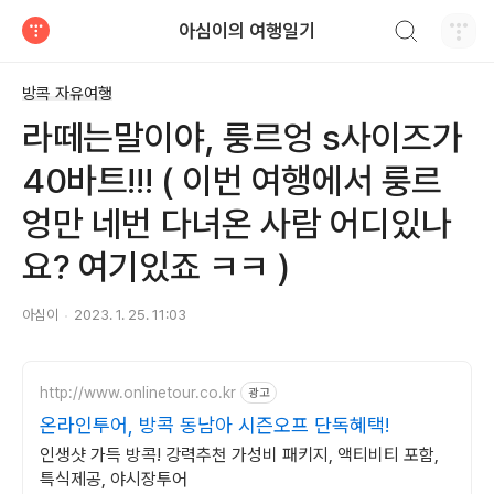
검색하기
아심이의 여행일기
티스토리
방콕 자유여행
라떼는말이야, 룽르엉 s사이즈가
40바트!!! ( 이번 여행에서 룽르
엉만 네번 다녀온 사람 어디있나
요? 여기있죠 ㅋㅋ )
아심이
2023. 1. 25. 11:03
http://www.onlinetour.co.kr
광고
온라인투어, 방콕 동남아 시즌오프 단독혜택!
인생샷 가득 방콕! 강력추천 가성비 패키지, 액티비티 포함,
특식제공, 야시장투어