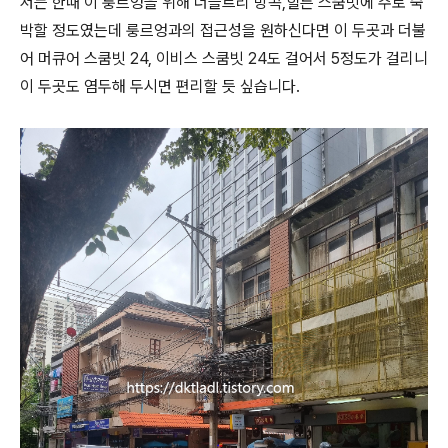
저는 한때 이 룽르엉을 위해 더블트리 방콕,힐튼 스쿰빗에 주로 숙
박할 정도였는데 룽르엉과의 접근성을 원하신다면 이 두곳과 더불
어 머큐어 스쿰빗 24, 이비스 스쿰빗 24도 걸어서 5정도가 걸리니
이 두곳도 염두해 두시면 편리할 듯 싶습니다.