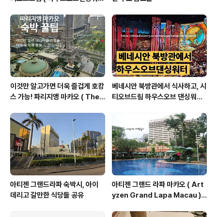
공연 볼 수 있는곳 ) 베네시안 & 런
더너 셔틀 타고 가는 방법 안내 ( 성
인 분들은 이렇게 이동하는 방법도
가능해요 )
이것만 알고가면 더욱 즐겁게 호캉
베네시안 북방관에서 식사하고, 시
스 가능! 파리지앵 마카오 ( The
티오브드림 하우스오브 댄싱워터
Parisian Macao ) 호텔 꿀팁 대
관람하러 가는 길 안내 ( 오늘 알려
공개!
드리는 길은 호텔 외부로 걷는 방
법임, 여름에 걷는거 비추 이유:덥
고 습해서 힘듬 )
아티젠 그랜드라파 숙박시, 아이
아티젠 그랜드 라파 마카오 ( Art
데리고 갈만한 식당들 공유
yzen Grand Lapa Macau )
셔틀버스 알림 2024.06.17 기준