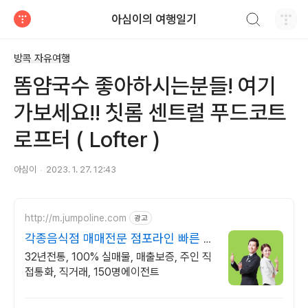
검색하기
아심이의 여행일기
티스토리
방콕 자유여행
똠얌국수 좋아하시는분들! 여기
가보세요!! 칫롬 센트럴 푸드코트
로프터 ( Lofter )
아심이
2023. 1. 27. 12:43
http://m.jumpoline.com
광고
각종음식점 매매전문 점포라인 빠른 직
거래 & 안전중개거래
32년전통, 100% 실매물, 매출보증, 주인 직
접통화, 직거래, 150명에이전트