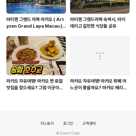
아티젠 그랜드 라파 마카오 ( Art
아티젠 그랜드라파 숙박시, 아이
yzen Grand Lapa Macau )
데리고 갈만한 식당들 공유
셔틀버스 알림 2024.06.17 기준
마카오 자유여행! 마카오 찐 로컬
마카오 자유여행! 마카오 뷔페 어
맛집을 찾으세요? 그럼 이곳이죠~
느곳이 좋을까요? 마카오 메리어
마카오 반도 송화호수교 ( 松花湖
트 어반키친 & 포시즌 마카오 벨칸
水餃 )
카오 & 크라운플라자 마카오 caf
e azure
의안내
티스토리
로그인
고객센터
© Daum Corp.