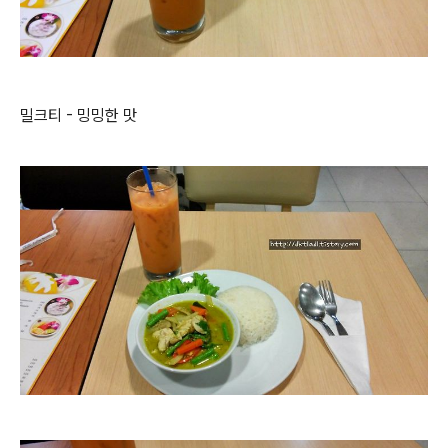
밀크티 - 밍밍한 맛