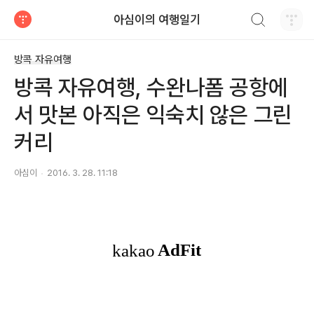
검색하기
아심이의 여행일기
티스토리
방콕 자유여행
방콕 자유여행, 수완나폼 공항에
서 맛본 아직은 익숙치 않은 그린
커리
아심이
2016. 3. 28. 11:18