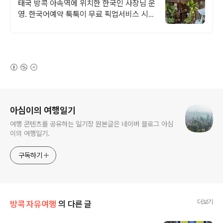
10시부터 02시까지
태국 방콕 아속역에 위치한 한국인 사장님 운
영. 한국어예약 툭툭이 무료 픽업서비스 시그
니쳐오키드오일마사지, 아로마테라피오일마
사지, 바디스크럽, 허볼벌, 전통마사지
(새창열림)
로그 정보
아심이의 여행일기
여행 콘텐츠를 공유하는 일기장 원본글은 네이버 블로그 아심
이의 여행일기.
구독하기
더보기
방콕 자유여행
의 다른 글