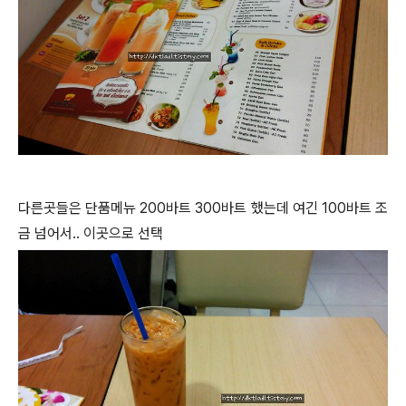
다른곳들은 단품메뉴 200바트 300바트 했는데 여긴 100바트 조
금 넘어서.. 이곳으로 선택