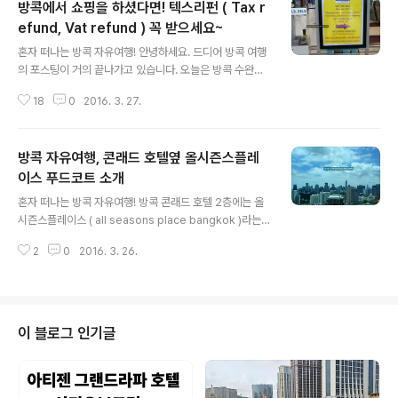
방콕에서 쇼핑을 하셨다면! 텍스리펀 ( Tax r
efund, Vat refund ) 꼭 받으세요~
글 내용
혼자 떠나는 방콕 자유여행! 안녕하세요. 드디어 방콕 여행
의 포스팅이 거의 끝나가고 있습니다. 오늘은 방콕 수완나
폼 공항에서 택스리펀 받기에 대하여 알려 드리고자 합니
18
0
2016. 3. 27.
다. 방콕에서는 단일매장 혹은 당일에 한 쇼핑몰에서 200
0바트 이상 구입을 하면 텍스 리펀을 받을 수 있습니다. 저
는 터미널 21에 있던 상점 한곳, 그리고 올시즌스플레이스
방콕 자유여행, 콘래드 호텔옆 올시즌스플레
닥스런던 매장에서 의류를 구입했는데 두곳에서 구입했던
금액이 각 2000바트가 넘었기 때문에 매장에서 텍스리펀
이스 푸드코트 소개
글 내용
서류를 작성을 했습니다.​찾아보니 쇼핑몰의 경우 당일에
혼자 떠나는 방콕 자유여행! 방콕 콘래드 호텔 2층에는 올
여러매장에서 이것저것 물건을 구입해서 영수증을 들고 고
시즌스플레이스 ( all seasons place bangkok )라는
객센터로 가면 텍스리펀 서류를 작성해 준다고 하네요. 이
건물이랑 연결이 되어 있습니다. ( 로얄오키드쉐라톤 호텔
서류를 작성하기 위해서는 자신이 여행자 신분인것을 증명
2
0
2016. 3. 26.
이 리버시티와 연결된 것처럼.. ) 오늘 소개해 드릴 곳은 그
해야 하니 혹시 쇼핑 계획이 있으시고, ..
연결통로를 따라 올시즌스 플레이스로 들어가서 탑스마켓
을 찾으시면 옆으로 약국이 있고 그 안쪽으로 작은 푸드코
트가 있습니다. 혹시 콘래드 호텔에 머무시면서 밖에 나가
기가 귀찮은데 한끼 해결하고 싶으신 분들은 이 푸드코트
이 블로그 인기글
이용하셔도 될것 같아서 알려 드립니다. 방콕의 푸드코트
는 카드를 구입해서 그 카드를 충전해서 음식을 구입합니
다. 그리고 남은 금액은 카드를 안내데스크로 가지고 가면
환불해 주는 방식으로 운영되는데요. 특이하게도 이곳은