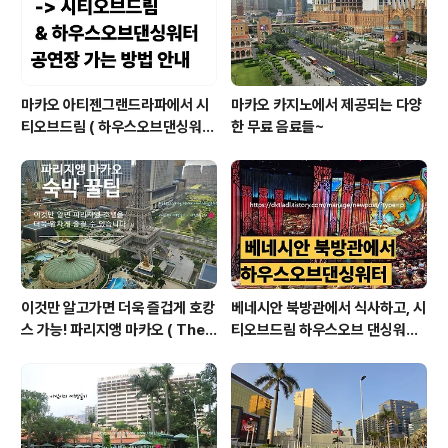
쿠폰을 구입하는 것이었습니다...
마카오 아티젠그랜드라파에서 시
마카오 카지노에서 제공되는 다양
티오브드림 ( 하우스오브댄싱워터
한 무료 음료들~
공연 볼 수 있는곳 ) 베네시안 & 런
더너 셔틀 타고 가는 방법 안내 ( 성
인 분들은 이렇게 이동하는 방법도
가능해요 )
이것만 알고가면 더욱 즐겁게 호캉
베네시안 북방관에서 식사하고, 시
스 가능! 파리지앵 마카오 ( The
티오브드림 하우스오브 댄싱워터
Parisian Macao ) 호텔 꿀팁 대
관람하러 가는 길 안내 ( 오늘 알려
공개!
드리는 길은 호텔 외부로 걷는 방
법임, 여름에 걷는거 비추 이유:덥
고 습해서 힘듬 )