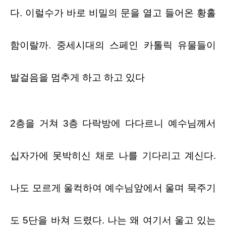
다
.
이럴수가 바로 비밀의 문을 열고 들어온 황홀
함이랄까
.
중세시대의 스페인 카톨릭 유물들이
발걸음을 멈추게 하고 하고 있다
2
층을 거쳐
3
층 다락방에 다다르니 예수님께서
십자가에 못박히신 채로 나를 기다리고 계신다
.
나도 모르게 울컥하여 예수님앞에서 울며 묵주기
도
5
단을 바쳐 드렸다
.
나는 왜 여기서 울고 있는