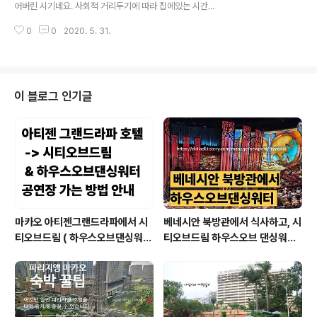
어버린 시기네요. 사회적 거리두기에 따라 집에있는 시간
리고 앞으로 산티아고 순례길을 걷게 되실 그 누군가를 위
이 늘어남에, 2017년도에 저희 아빠가 다녀오신 스페인
해 기도합니다. Buen Camino 만시야 데 라스 물라스에
0
0
2020. 5. 31.
산티아고 순례기를 인터넷에 정리하는 시간을 가져보려 합
서 레온까지 현재 472KM걸었음 어제와 마찬가..
니다. 아빠 주변분들이 은퇴시기가 다가옴에 따라 종종 아
빠가 다녀오신 산티아고에 대해 관심을 갖고 이것저것 물
어보시는 분들이 종종 계시곤 했어요. 당시 산티아고를 걸
으시며 아빠가 직접 작성하셨던 일기를 공유해 보고자 오
이 블로그 인기글
랜만의 아빠의 산티아고 순례길 코너에 글을 다시 작성하
게 되었습니다. 코로나의 빠른 종식과 모든이들의 건강! 그
리고 앞으로 산티아고 순례길을 걷게 되실 그 누군가를 위
해 기도합니다. Buen Camino 엘 부르고 라네로에서 만
시야 데 라스 물라스 현재까지 434 + 19 ..
마카오 아티젠그랜드라파에서 시
베네시안 북방관에서 식사하고, 시
티오브드림 ( 하우스오브댄싱워터
티오브드림 하우스오브 댄싱워터
공연 볼 수 있는곳 ) 베네시안 & 런
관람하러 가는 길 안내 ( 오늘 알려
더너 셔틀 타고 가는 방법 안내 ( 성
드리는 길은 호텔 외부로 걷는 방
인 분들은 이렇게 이동하는 방법도
법임, 여름에 걷는거 비추 이유:덥
가능해요 )
고 습해서 힘듬 )