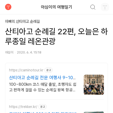
검색하기
아심이의 여행일기
티스토리
아빠의 산티아고 순례길
산티아고 순례길 22편, 오늘은 하
루종일 레온관광
아심이
2020. 6. 4. 15:18
https://caminotour.kr
광고
산티아고 순례길 전문 여행사 9~10월
가을일정 마감임박
100~800km 코스 매달 출발, 초행자도 쉽
고 편하게 걸을 수 있는 순례길 왕복 항공권
및 숙소, 짐 배송, 여행자보험, 인솔자 케어
포함
https://trekker.kr/
광고