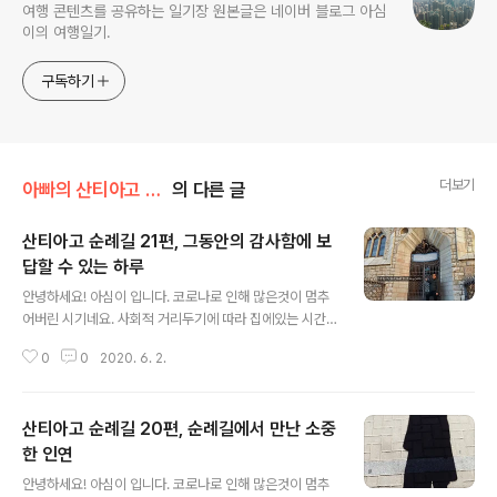
여행 콘텐츠를 공유하는 일기장 원본글은 네이버 블로그 아심
이의 여행일기.
구독하기
더보기
아빠의 산티아고 순례길
의 다른 글
산티아고 순례길 21편, 그동안의 감사함에 보
답할 수 있는 하루
글 내용
안녕하세요! 아심이 입니다. 코로나로 인해 많은것이 멈추
어버린 시기네요. 사회적 거리두기에 따라 집에있는 시간
이 늘어남에, 2017년도에 저희 아빠가 다녀오신 스페인
0
0
2020. 6. 2.
산티아고 순례기를 인터넷에 정리하는 시간을 가져보려 합
니다. 아빠 주변분들이 은퇴시기가 다가옴에 따라 종종 아
빠가 다녀오신 산티아고에 대해 관심을 갖고 이것저것 물
산티아고 순례길 20편, 순례길에서 만난 소중
어보시는 분들이 종종 계시곤 했어요. 당시 산티아고를 걸
으시며 아빠가 직접 작성하셨던 일기를 공유해 보고자 오
한 인연
글 내용
랜만의 아빠의 산티아고 순례길 코너에 글을 다시 작성하
안녕하세요! 아심이 입니다. 코로나로 인해 많은것이 멈추
게 되었습니다. 코로나의 빠른 종식과 모든이들의 건강! 그